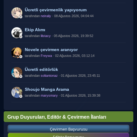
Ücretli çevirmenlik yapıyorum
tarafından
neiraily
· 08 Ağustos 2026, 04:04:44
Ekip Alımı
tarafından
lilstacy
· 05 Ağustos 2026, 19:39:52
Novele çevirmen aranıyor
tarafından
Freywa
· 02 Ağustos 2026, 03:12:14
Ücretli editörlük
tarafından
soltantonaz
· 01 Ağustos 2026, 23:45:11
Shoujo Manga Arama
tarafından
marysmary
· 01 Ağustos 2026, 15:39:38
Grup Duyuruları, Editör & Çevirmen İlanları
Çevirmen Başvurusu
Editör Başvurusu