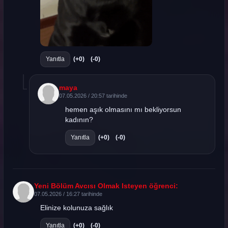
Yanıtla
(+0)
(-0)
maya
07.05.2026 / 20:57 tarihinde
hemen aşık olmasını mı bekliyorsun
kadının?
Yanıtla
(+0)
(-0)
Yeni Bölüm Avcısı Olmak Isteyen öğrenci:
07.05.2026 / 16:27 tarihinde
Elinize kolunuza sağlık
Yanıtla
(+0)
(-0)