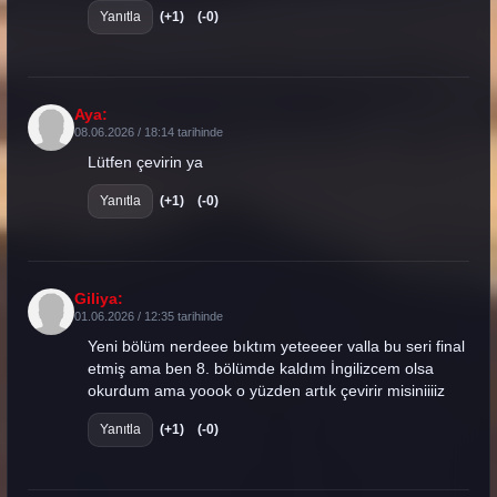
Yanıtla
(+1)
(-0)
Aya:
08.06.2026 / 18:14 tarihinde
Lütfen çevirin ya
Yanıtla
(+1)
(-0)
Giliya:
01.06.2026 / 12:35 tarihinde
Yeni bölüm nerdeee bıktım yeteeeer valla bu seri final
etmiş ama ben 8. bölümde kaldım İngilizcem olsa
okurdum ama yoook o yüzden artık çevirir misiniiiiz
Yanıtla
(+1)
(-0)