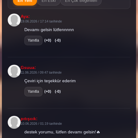
En Yeni
En Eski
En Çok Beğenilen
Aya:
19.06.2026 / 17:14 tarihinde
Devamı gelsin lütfennnnn
Yanıtla
(+0)
(-0)
Gsuua:
11.06.2026 / 09:47 tarihinde
Çeviri için teşekkür ederim
Yanıtla
(+0)
(-0)
pıtışcık:
10.06.2026 / 01:19 tarihinde
destek yorumu, lütfen devamı gelsin!🔥