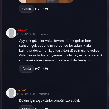
Yanıtla
(+0)
(-0)
Giliya:
08.05.2026 / 06:15 tarihinde
Ayy çok güzeller valla devamı lütfen gelsin ben
şahsen çok beğendim ve bence bu adam kızla
kalmaya devam ettikçe karakteri düzelir gibi.e geliyor
öyle olursa tadından yenmez valla neyse çeviri ve edit
için teşekkürler devamını sabırsızlıkla bekliyorum
Yanıtla
(+0)
(-0)
Seiza:
07.05.2026 / 20:10 tarihinde
Bölüm için teşekkürler emeğinize sağlık
Yanıtla