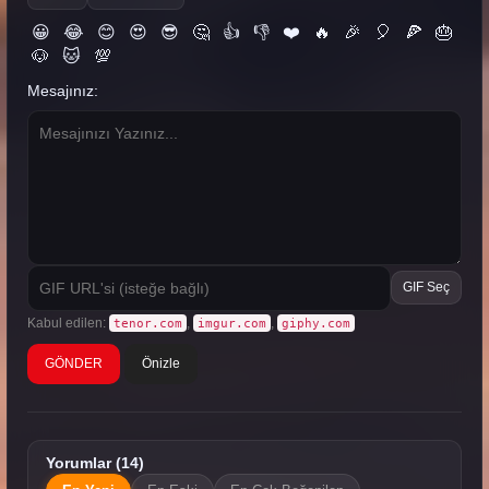
😀
😂
😊
😍
😎
🤔
👍
👎
❤️
🔥
🎉
🎈
🍕
🎂
🐶
🐱
💯
Mesajınız:
GIF Seç
Kabul edilen:
,
,
tenor.com
imgur.com
giphy.com
Önizle
Yorumlar (14)