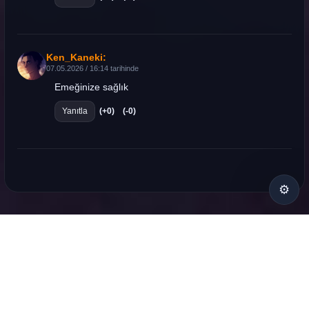
Ken_Kaneki:
07.05.2026 / 16:14 tarihinde
Emeğinize sağlık
Yanıtla
(+0)
(-0)
⚙