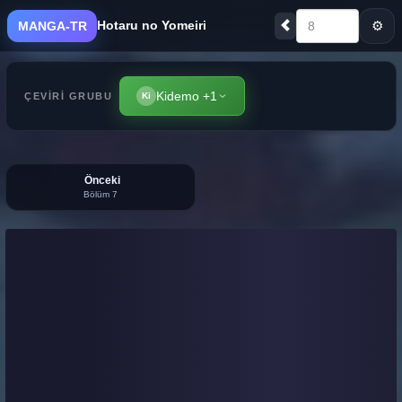
Hotaru no Yomeiri
⚙
MANGA-TR
8
Kidemo +1
ÇEVIRI GRUBU
Ki
Önceki
Bölüm 7