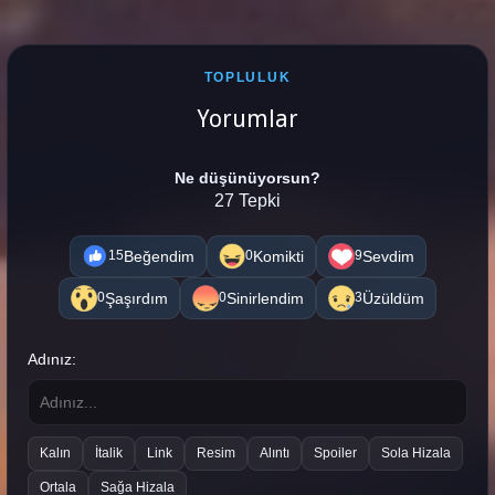
TOPLULUK
Yorumlar
Ne düşünüyorsun?
27 Tepki
Beğendim
Komikti
Sevdim
15
0
9
Şaşırdım
Sinirlendim
Üzüldüm
0
0
3
Adınız:
Kalın
İtalik
Link
Resim
Alıntı
Spoiler
Sola Hizala
Ortala
Sağa Hizala