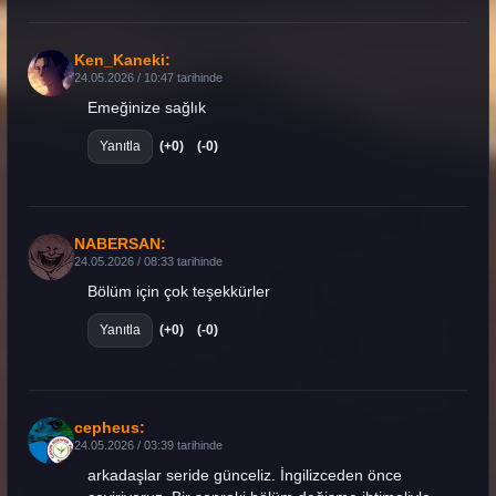
Ken_Kaneki:
24.05.2026 / 10:47 tarihinde
Emeğinize sağlık
Yanıtla
(+0)
(-0)
NABERSAN:
24.05.2026 / 08:33 tarihinde
Bölüm için çok teşekkürler
Yanıtla
(+0)
(-0)
cepheus:
24.05.2026 / 03:39 tarihinde
arkadaşlar seride günceliz. İngilizceden önce