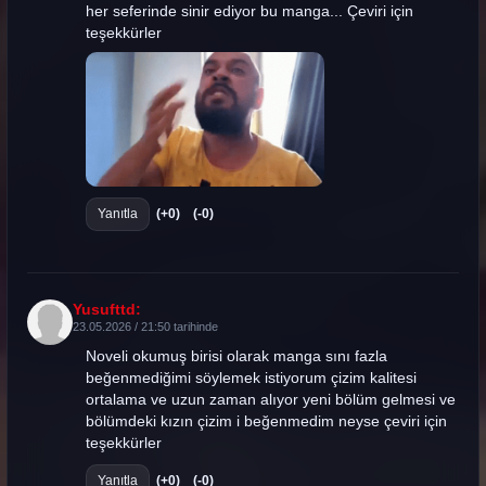
her seferinde sinir ediyor bu manga... Çeviri için
teşekkürler
Yanıtla
(+0)
(-0)
Yusufttd:
23.05.2026 / 21:50 tarihinde
Noveli okumuş birisi olarak manga sını fazla
beğenmediğimi söylemek istiyorum çizim kalitesi
ortalama ve uzun zaman alıyor yeni bölüm gelmesi ve
bölümdeki kızın çizim i beğenmedim neyse çeviri için
teşekkürler
Yanıtla
(+0)
(-0)