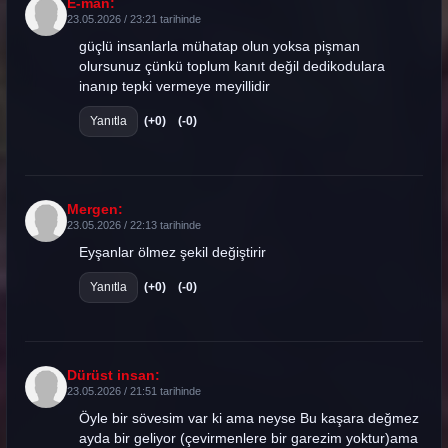
E-man:
23.05.2026 / 23:21 tarihinde
güçlü insanlarla mühatap olun yoksa pişman
olursunuz çünkü toplum kanıt değil dedikodulara
inanıp tepki vermeye meyillidir
Yanıtla
(+0)
(-0)
Mergen:
23.05.2026 / 22:13 tarihinde
Eyşanlar ölmez şekil değiştirir
Yanıtla
(+0)
(-0)
Dürüst insan:
23.05.2026 / 21:51 tarihinde
Öyle bir sövesim var ki ama neyse Bu kaşara değmez
ayda bir geliyor (çevirmenlere bir garezim yoktur)ama