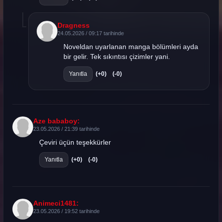
Dragness
24.05.2026 / 09:17 tarihinde
Noveldan uyarlanan manga bölümleri ayda
bir gelir. Tek sıkıntısı çizimler yani.
Yanıtla
(+0)
(-0)
Aze bababoy:
23.05.2026 / 21:39 tarihinde
Çeviri üçün teşekkürler
Yanıtla
(+0)
(-0)
Animeci1481:
23.05.2026 / 19:52 tarihinde