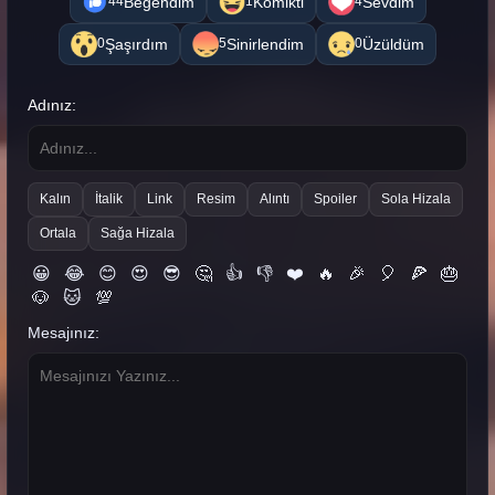
Beğendim
Komikti
Sevdim
44
1
4
Şaşırdım
Sinirlendim
Üzüldüm
0
5
0
Adınız:
Kalın
İtalik
Link
Resim
Alıntı
Spoiler
Sola Hizala
Ortala
Sağa Hizala
😀
😂
😊
😍
😎
🤔
👍
👎
❤️
🔥
🎉
🎈
🍕
🎂
🐶
🐱
💯
Mesajınız: