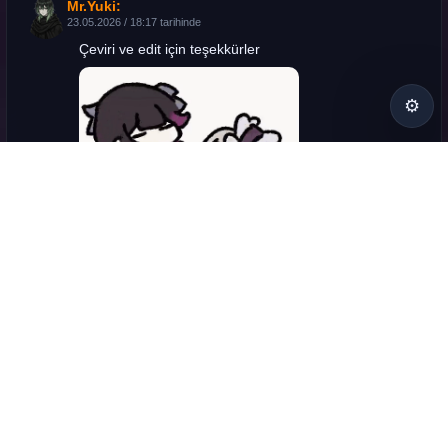
Mr.Yuki:
23.05.2026 / 18:17 tarihinde
Çeviri ve edit için teşekkürler
⚙
Yanıtla
(+0)
(-0)