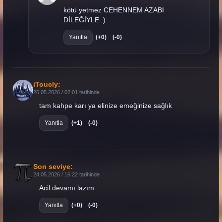
kötü yetmez CEHENNEM AZABI
DİLEĞİYLE :)
Yanıtla
(+0)
(-0)
iToucly:
26.05.2026 / 02:01 tarihinde
tam kahpe karı ya elinize emeğinize sağlık
Yanıtla
(+1)
(-0)
Son seviye:
24.05.2026 / 16:22 tarihinde
Acil devamı lazım
Yanıtla
(+0)
(-0)