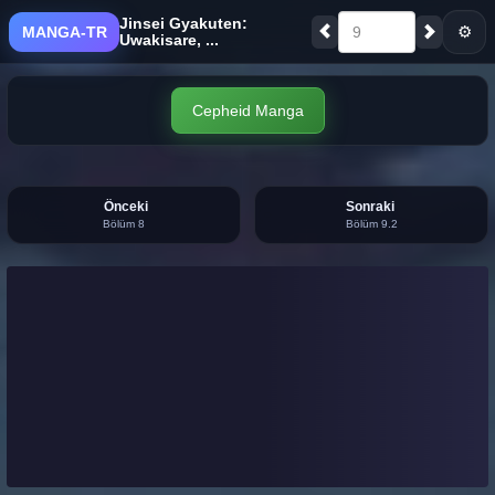
Jinsei Gyakuten:
⚙
MANGA-TR
9
Uwakisare, ...
Cepheid Manga
Önceki
Sonraki
Bölüm 8
Bölüm 9.2