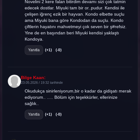
Novelini 2 kere falan bitirdim devamı sizi çok tatmin
edecek dostlar. Miyuki tam bir or..pudur. Kendisi ile
çelişen iğrenç ezik bir hayvan. Kondo elbette suçlu
ama Miyuki bana göre Kondodan da suçlu. Kondo
çiftlerin hayatını mahvetmeyi çok seven bir ş#refsiz.
Yine de en başından beri Miyuki kendisi yaklaştı
Kondoya.
Yanıtla
(+1)
(-0)
Bilge Kaan:
23.05.2026 / 19:32 tarihinde
Okudukça sinirleniyorum,bir o kadar da gidişatı merak
ediyorum.. ..... Bölüm için teşekkürler, ellerinize
sağlık..
Yanıtla
(+1)
(-0)