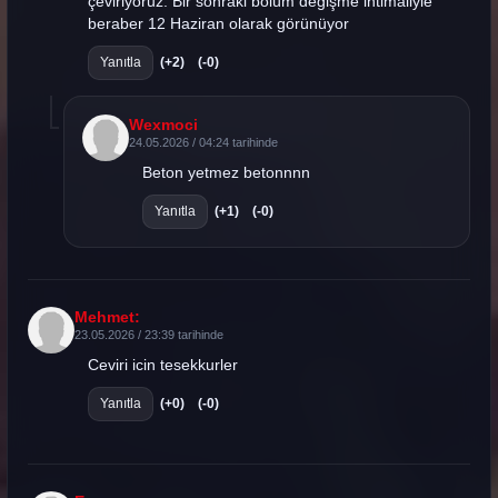
çeviriyoruz. Bir sonraki bölüm değişme ihtimaliyle
beraber 12 Haziran olarak görünüyor
Yanıtla
(+2)
(-0)
Wexmoci
24.05.2026 / 04:24 tarihinde
Beton yetmez betonnnn
Yanıtla
(+1)
(-0)
Mehmet:
23.05.2026 / 23:39 tarihinde
Ceviri icin tesekkurler
Yanıtla
(+0)
(-0)