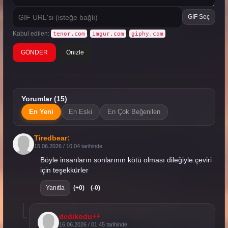
GIF Seç
Kabul edilen:
,
,
tenor.com
imgur.com
giphy.com
Önizle
Yorumlar (15)
En Yeni
En Eski
En Çok Beğenilen
Tiredbear:
15.06.2026 / 10:04 tarihinde
Böyle insanların sonlarının kötü olması dileğiyle.çeviri
için teşekkürler
Yanıtla
(+0)
(-0)
dedikodu++
16.06.2026 / 01:45 tarihinde