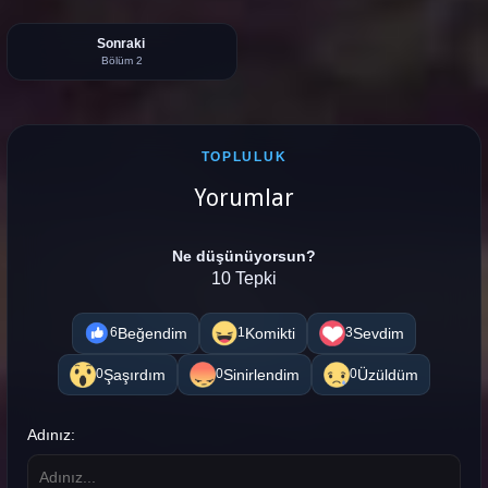
Sonraki
Bölüm 2
TOPLULUK
Yorumlar
Ne düşünüyorsun?
10 Tepki
Beğendim
Komikti
Sevdim
6
1
3
Şaşırdım
Sinirlendim
Üzüldüm
0
0
0
Adınız: