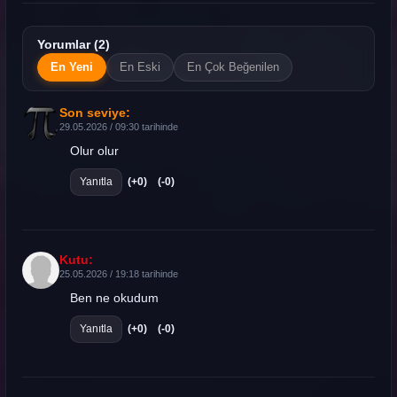
Yorumlar (2)
En Yeni
En Eski
En Çok Beğenilen
Son seviye:
29.05.2026 / 09:30 tarihinde
Olur olur
Yanıtla
(+0)
(-0)
Kutu:
25.05.2026 / 19:18 tarihinde
Ben ne okudum
Yanıtla
(+0)
(-0)