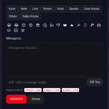
Kalın
İtalik
Link
Resim
Alıntı
Spoiler
Sola Hizala
Ortala
Sağa Hizala
😀
😂
😊
😍
😎
🤔
👍
👎
❤️
🔥
🎉
🎈
🍕
🎂
🐶
🐱
💯
Mesajınız:
GIF Seç
Kabul edilen:
,
,
tenor.com
imgur.com
giphy.com
Önizle