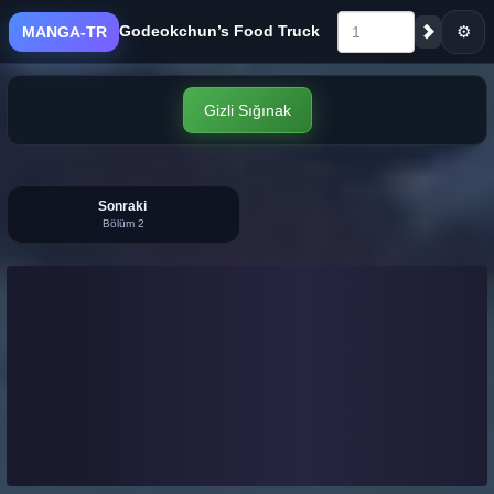
Godeokchun’s Food Truck
⚙
MANGA-TR
1
Gizli Sığınak
Sonraki
Bölüm 2