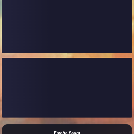
Emeğe Saygı