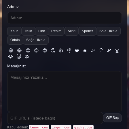
Adınız:
Kalın
İtalik
Link
Resim
Alıntı
Spoiler
Sola Hizala
Ortala
Sağa Hizala
😀
😂
😊
😍
😎
🤔
👍
👎
❤️
🔥
🎉
🎈
🍕
🎂
🐶
🐱
💯
Mesajınız:
GIF Seç
Kabul edilen:
,
,
tenor.com
imgur.com
giphy.com