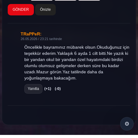
Önizle
TRaPPeR:
26.05.2026 / 23:21 tarihinde
Öncelikle bayramınız mübarek olsun.Okuduğunuz için
teşekkür ederim.Yaklaşık 6 ayda 1 cilt bitti.Ne yazık ki
bir yandan okul bir yandan özel hayatımdaki birdizi
olumlu olumsuz gelişmeler derken süre bu kadar
uzadı.Mazur görün.Yaz tatilinde daha da
yoğunlaşmaya bakacağım.
Yanıtla
(+1)
(-0)
⚙