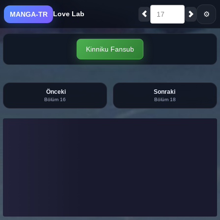
Love Lab
⚙
MANGA-TR
17
Kinniku Fansub
Önceki
Sonraki
Bölüm 16
Bölüm 18