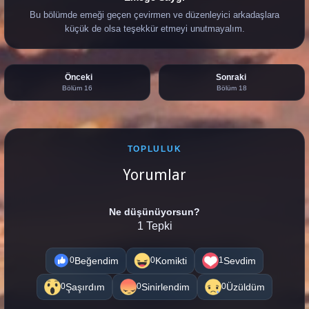
Bu bölümde emeği geçen çevirmen ve düzenleyici arkadaşlara
küçük de olsa teşekkür etmeyi unutmayalım.
Önceki
Sonraki
Bölüm 16
Bölüm 18
TOPLULUK
Yorumlar
Ne düşünüyorsun?
1 Tepki
Beğendim
Komikti
Sevdim
0
0
1
Şaşırdım
Sinirlendim
Üzüldüm
0
0
0