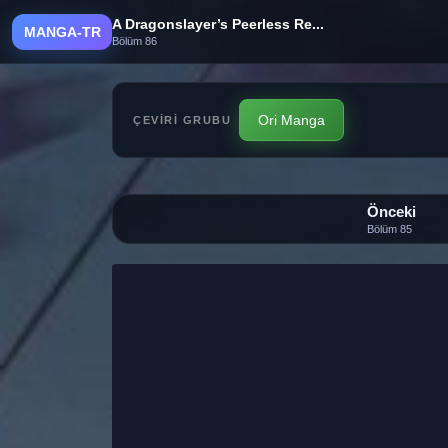
A Dragonslayer’s Peerless Re...
MANGA-TR
Bölüm 86
Ori Manga
ÇEVIRI GRUBU
Önceki
Bölüm 85