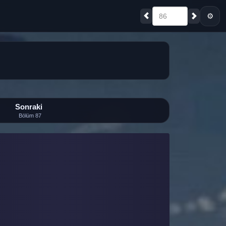
⚙
86
Sonraki
Bölüm 87