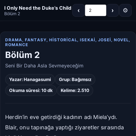
I Only Need the Duke’s Child
‹
›
⚙
2
Bölüm 2
DRAMA, FANTASY, HISTORICAL, ISEKAI, JOSEI, NOVEL,
ROMANCE
Koyu
Gri
Bölüm 2
Sepya
Açık
Seni Bir Daha Asla Sevmeyeceğim
Yazar:
Hanagasumi
Grup:
Bağımsız
Varsayılan
Beyaz
Okuma süresi: 10 dk
Kelime: 2.510
Açık Gri
Krem/Sepya
Siyah
Herdin’in eve getirdiği kadının adı Miela’ydı.
Blair, onu tapınağa yaptığı ziyaretler sırasında
Dar
Standart