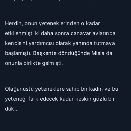
Seriye Git
Ana Sayfa
Herdin, onun yeteneklerinden o kadar
Yorumlar
etkilenmişti ki daha sonra canavar avlarında
Bölüme Zıpla
kendisini yardımcısı olarak yanında tutmaya
başlamıştı. Başkente döndüğünde Miela da
Git
Kapat
onunla birlikte gelmişti.
İlk Bölüm
Son Bölüm
Olağanüstü yeteneklere sahip bir kadın ve bu
yeteneği fark edecek kadar keskin gözlü bir
dük...