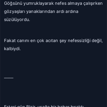
Göğsünü yumruklayarak nefes almaya çalışırken
gözyaşları yanaklarından ardı ardına
süzülüyordu.
Fakat canını en çok acıtan şey nefessizliği değil,
kalbiydi.
───
Ertesi gün Blair, uşağa bir haber bıraktı.