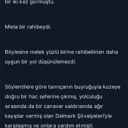
bir iki kez görmüştü.
Geniş
Çok Geniş
Miela bir rahibeydi.
16px
18px
20px
22px
Manuel Yazı Boyutu
Böylesine melek yüzlü birine rahibelikten daha
Yazı
A
A
Boyutu
uygun bir yol düşünülemezdi.
18px
Sıkı
Standart
Söylentilere göre tanrıçanın buyruğuyla kuzeye
Rahat
Çok Rahat
doğru bir hac seferine çıkmış, yolculuğu
sırasında da bir canavar saldırısında ağır
kayıplar vermiş olan Delmark Şövalyeleri’yle
Düz
Manga-TR
karşılaşmış ve onlara yardım etmişti.