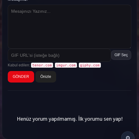
GIF Seç
Kabul edilen:
,
,
tenor.com
imgur.com
giphy.com
Önizle
Henüz yorum yapılmamış. İlk yorumu sen yap!
⚙