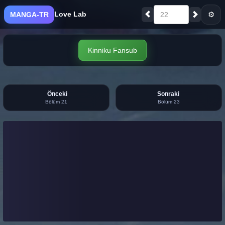
Love Lab
⚙
MANGA-TR
22
Kinniku Fansub
Önceki
Sonraki
Bölüm 21
Bölüm 23