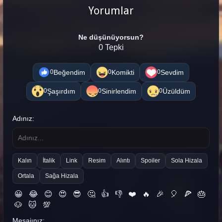
Yorumlar
Ne düşünüyorsun?
0 Tepki
Beğendim
Komikti
Sevdim
0
0
0
Şaşırdım
Sinirlendim
Üzüldüm
0
0
0
Adınız:
Kalın
İtalik
Link
Resim
Alıntı
Spoiler
Sola Hizala
Ortala
Sağa Hizala
😀
😂
😊
😍
😎
🤔
👍
👎
❤️
🔥
🎉
🎈
🍕
🎂
🐶
🐱
💯
Mesajınız: