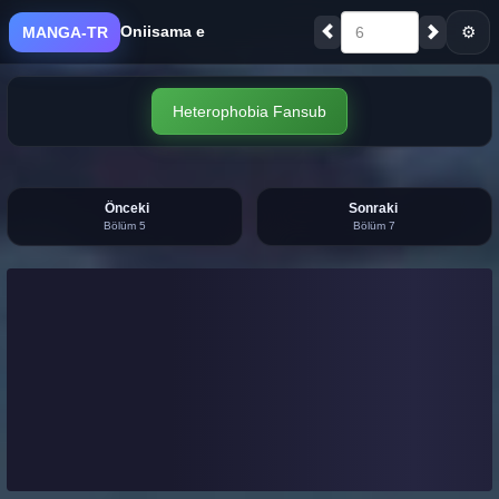
Oniisama e
⚙
MANGA-TR
6
Heterophobia Fansub
Önceki
Sonraki
Bölüm 5
Bölüm 7