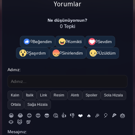
Yorumlar
Ne düşünüyorsun?
0 Tepki
Beğendim
Komikti
Sevdim
0
0
0
Şaşırdım
Sinirlendim
Üzüldüm
0
0
0
Adınız:
Kalın
İtalik
Link
Resim
Alıntı
Spoiler
Sola Hizala
Ortala
Sağa Hizala
😀
😂
😊
😍
😎
🤔
👍
👎
❤️
🔥
🎉
🎈
🍕
🎂
🐶
🐱
💯
Mesajınız: