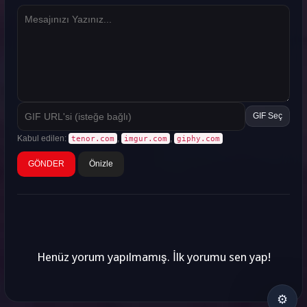
GIF Seç
Kabul edilen:
,
,
tenor.com
imgur.com
giphy.com
Önizle
Henüz yorum yapılmamış. İlk yorumu sen yap!
⚙