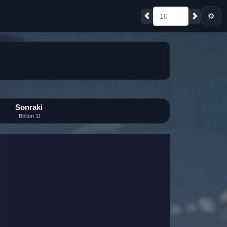
⚙
10
Sonraki
Bölüm 11