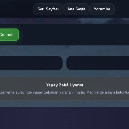
Seri Sayfası
Ana Sayfa
Yorumlar
 Cenneti
Yapay Zekâ Uyarısı
zenleme sürecinde yapay zekâdan yararlanılmıştır. Metinlerde anlam bütünlüğü 