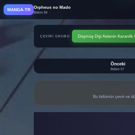
Orpheus no Mado
MANGA-TR
Bölüm 58
Düşmüş Dişi Aslanin Karanlik
ÇEVIRI GRUBU
Önceki
Bölüm 57
Bu bölümün çeviri ve dü