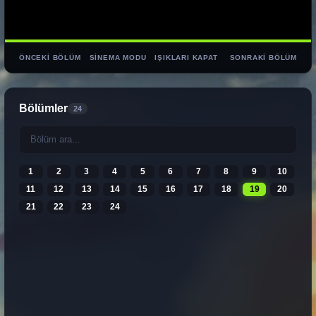
ÖNCEKI BÖLÜM
SINEMA MODU
IŞIKLARI KAPAT
SONRAKI BÖLÜM
Bölümler
24
1
2
3
4
5
6
7
8
9
10
11
12
13
14
15
16
17
18
19
20
21
22
23
24