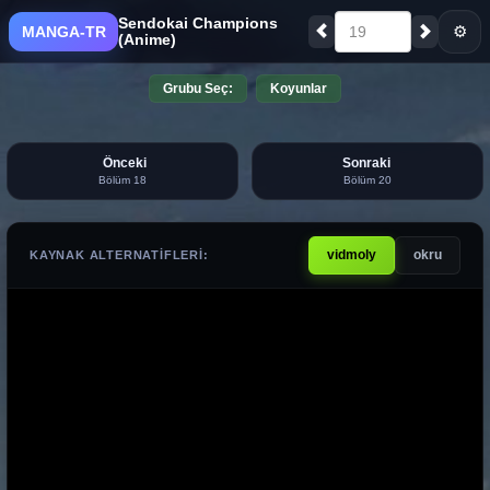
Sendokai Champions
⚙
MANGA-TR
19
(Anime)
Grubu Seç:
Koyunlar
Önceki
Sonraki
Bölüm 18
Bölüm 20
vidmoly
okru
KAYNAK ALTERNATIFLERI: