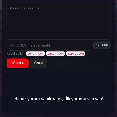
GIF Seç
Kabul edilen:
,
,
tenor.com
imgur.com
giphy.com
Önizle
Henüz yorum yapılmamış. İlk yorumu sen yap!