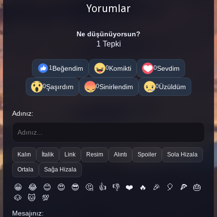
Yorumlar
Ne düşünüyorsun?
1 Tepki
Beğendim
Komikti
Sevdim
1
0
0
Şaşırdım
Sinirlendim
Üzüldüm
0
0
0
Adınız:
Kalın
İtalik
Link
Resim
Alıntı
Spoiler
Sola Hizala
Ortala
Sağa Hizala
😀
😂
😊
😍
😎
🤔
👍
👎
❤️
🔥
🎉
🎈
🍕
🎂
🐶
🐱
💯
Mesajınız: