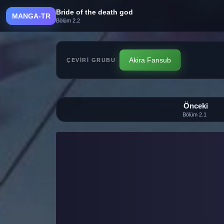
Bride of the death god
MANGA-TR
Bölüm 2.2
Akira Fansub
ÇEVIRI GRUBU
Önceki
Bölüm 2.1