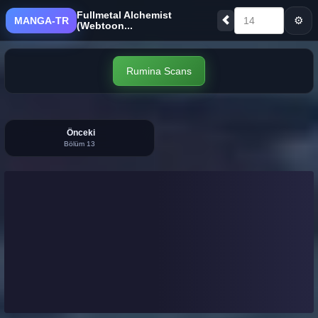
Fullmetal Alchemist
⚙
MANGA-TR
14
(Webtoon...
Rumina Scans
Önceki
Bölüm 13