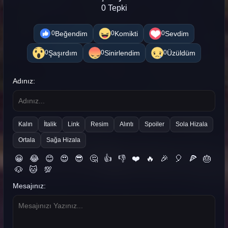
0 Tepki
Beğendim
Komikti
Sevdim
0
0
0
Şaşırdım
Sinirlendim
Üzüldüm
0
0
0
Adınız:
Kalın
İtalik
Link
Resim
Alıntı
Spoiler
Sola Hizala
Ortala
Sağa Hizala
😀
😂
😊
😍
😎
🤔
👍
👎
❤️
🔥
🎉
🎈
🍕
🎂
🐶
🐱
💯
Mesajınız: