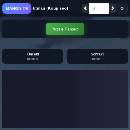
Hitman (Kouji seo)
⚙
MANGA-TR
6
Puzzle Fansub
Önceki
Sonraki
Bölüm 5
Bölüm 7