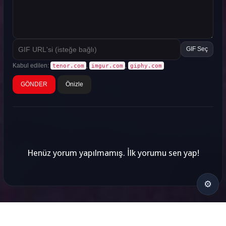
GIF Seç
Kabul edilen:
,
,
tenor.com
imgur.com
giphy.com
Önizle
Henüz yorum yapılmamış. İlk yorumu sen yap!
⚙