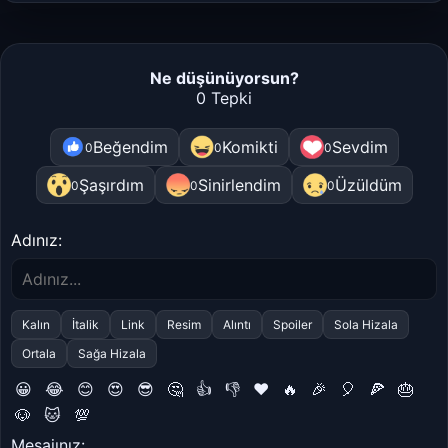
Ne düşünüyorsun?
0 Tepki
Beğendim
Komikti
Sevdim
0
0
0
Şaşırdım
Sinirlendim
Üzüldüm
0
0
0
Adınız:
Kalın
İtalik
Link
Resim
Alıntı
Spoiler
Sola Hizala
Ortala
Sağa Hizala
😀
😂
😊
😍
😎
🤔
👍
👎
❤️
🔥
🎉
🎈
🍕
🎂
🐶
🐱
💯
Mesajınız: