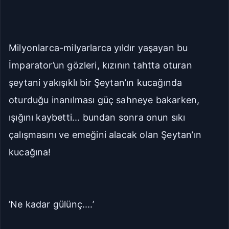
Geniş
Çok Geniş
Milyonlarca-milyarlarca yıldır yaşayan bu
16px
18px
İmparator’un gözleri, kızının tahtta oturan
20px
22px
şeytani yakışıklı bir Şeytan’ın kucağında
Manuel Yazı Boyutu
oturduğu inanılması güç sahneye bakarken,
Yazı
A
A
Boyutu
18px
ışığını kaybetti... bundan sonra onun sıkı
çalışmasını ve emeğini alacak olan Şeytan’ın
Sıkı
Standart
kucağına!
Rahat
Çok Rahat
’Ne kadar gülünç....’
Düz
Manga-TR