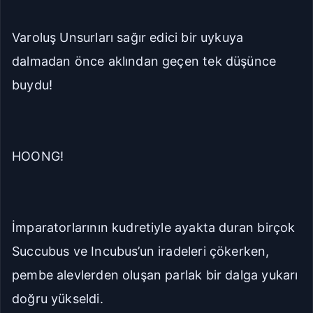
Seriye Git
Ana Sayfa
Varoluş Unsurları sağır edici bir uykuya
Yorumlar
dalmadan önce aklından geçen tek düşünce
buydu!
Bölüme Zıpla
Git
Kapat
HOONG!
İlk Bölüm
Son Bölüm
İmparatorlarının kudretiyle ayakta duran birçok
Succubus ve Incubus’un iradeleri çökerken,
pembe alevlerden oluşan parlak bir dalga yukarı
doğru yükseldi.