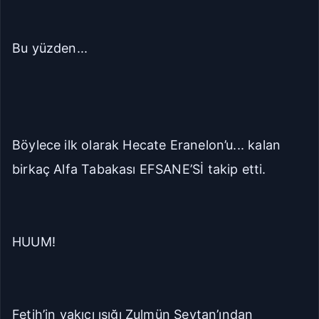
Bu yüzden...
Böylece ilk olarak Hecate Eranelon’u... kalan
birkaç Alfa Tabakası EFSANE’Sİ takip etti.
HUUM!
Fetih’in yakıcı ışığı Zulmün Şeytan’ından