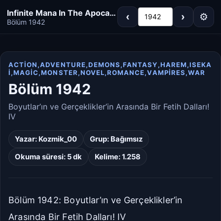
Infinite Mana In The Apocalypse
‹
›
⚙
1942
Bölüm 1942
ACTION,ADVENTURE,DEMONS,FANTASY,HAREM,ISEKA
I,MAGIC,MONSTER,NOVEL,ROMANCE,VAMPIRES,WAR
Koyu
Gri
Bölüm 1942
Sepya
Açık
Boyutlar’ın ve Gerçeklikler’in Arasında Bir Fetih Dalları!
IV
Varsayılan
Beyaz
Yazar:
Kozmik_00
Grup:
Bağımsız
Açık Gri
Krem/Sepya
Okuma süresi: 5 dk
Kelime: 1.258
Siyah
Bölüm 1942: Boyutlar’ın ve Gerçeklikler’in
Dar
Standart
Arasında Bir Fetih Dalları! IV