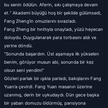
bu senin ödülün. Aferin, sıkı çalışmaya devam
Seriye Git
Ana Sayfa
et.“ Akademi büyüğü hoş bir şekilde gülümsedi,
Yorumlar
Fang Zheng’in omuzlarını sıvazladı.
Fang Zheng bir hırıltıyla onayladı, yüzü heyecan
Bölüme Zıpla
doluydu. Duygulanarak para torbasını aldı ve
yerine döndü.
Git
Kapat
“Sonunda başardım. Üst aşamaya ilk yükselen
İlk Bölüm
Son Bölüm
benim, görüyor musun abi, sonunda bir kez
olsun seni yendim!“
Gözleri parlak bir ışıkla parladı, bakışlarını Fang
Yuan’a çevirdi. Fang Yuan masanın üzerine
uzanmış, derin bir uykudaydı. Dün gece başka
bir yaban domuzu öldürmüş, pansiyona