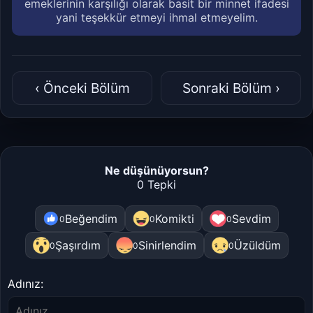
emeklerinin karşılığı olarak basit bir minnet ifadesi
yani teşekkür etmeyi ihmal etmeyelim.
‹ Önceki Bölüm
Sonraki Bölüm ›
Ne düşünüyorsun?
0 Tepki
Beğendim
Komikti
Sevdim
0
0
0
Şaşırdım
Sinirlendim
Üzüldüm
0
0
0
Adınız: