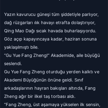
Geniş
Çok Geniş
Yazın kavurucu güneşi tüm şiddetiyle parlıyor,
dağ rüzgarları ılık havayı etrafta dolaştırıyor,
16px
18px
Qing Mao Dağı sıcak havada buharlaşıyordu.
20px
22px
Göz açıp kapayıncaya kadar, haziran sonuna
Manuel Yazı Boyutu
yaklaşılmıştı bile.
Yazı
A
A
Boyutu
18px
“Gu Yue Fang Zheng!“ Akademide, aile büyüğü
seslendi.
Sıkı
Standart
Gu Yue Fang Zheng oturduğu yerden kalktı ve
Akademi Büyüğünün önüne geldi. Sınıf
Rahat
Çok Rahat
arkadaşlarının hayran bakışları altında, Fang
Zheng ağır bir ilkel taş torbası aldı.
Düz
Manga-TR
“Fang Zheng, üst aşamaya yükselen ilk sensin,