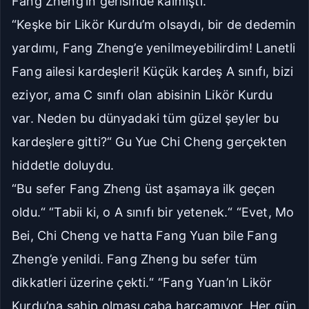
Fang Zheng’in gerisinde kalmıştı.
“Keşke bir Likör Kurdu’m olsaydı, bir de dedemin
yardımı, Fang Zheng’e yenilmeyebilirdim! Lanetli
Fang ailesi kardeşleri! Küçük kardeş A sınıfı, bizi
eziyor, ama C sınıfı olan abisinin Likör Kurdu
var. Neden bu dünyadaki tüm güzel şeyler bu
kardeşlere gitti?“ Gu Yue Chi Cheng gerçekten
hiddetle doluydu.
“Bu sefer Fang Zheng üst aşamaya ilk geçen
oldu.“ “Tabii ki, o A sınıfı bir yetenek.“ “Evet, Mo
Bei, Chi Cheng ve hatta Fang Yuan bile Fang
Zheng’e yenildi. Fang Zheng bu sefer tüm
dikkatleri üzerine çekti.“ “Fang Yuan’ın Likör
Kurdu’na sahip olması çaba harcamıyor. Her gün