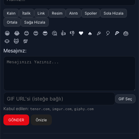
Kalın
İtalik
Link
Resim
Alıntı
Spoiler
Sola Hizala
Ortala
Sağa Hizala
😀
😂
😊
😍
😎
🤔
👍
👎
❤️
🔥
🎉
🎈
🍕
🎂
🐶
🐱
💯
Mesajınız:
GIF Seç
Kabul edilen:
,
,
tenor.com
imgur.com
giphy.com
Önizle