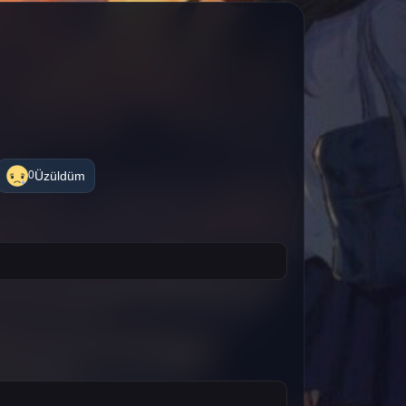
Üzüldüm
0