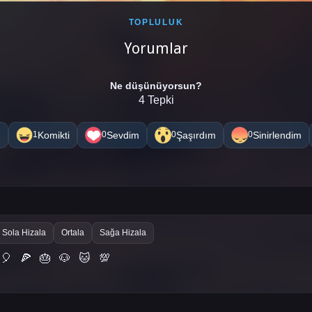
TOPLULUK
Yorumlar
Ne düşünüyorsun?
4 Tepki
m
Komikti
Sevdim
Şaşırdım
Sinirlendim
1
0
0
0
Sola Hizala
Ortala
Sağa Hizala
🎈
🍕
🎂
🐶
🐱
💯