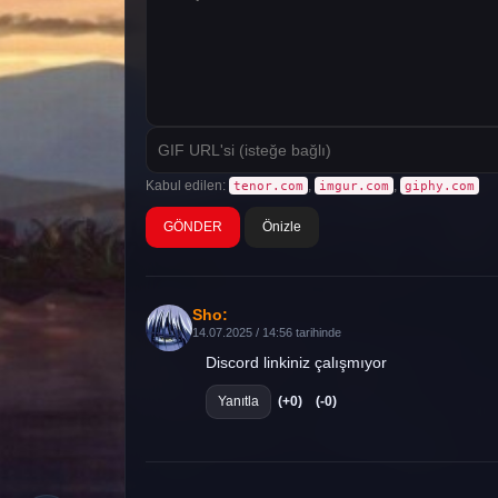
Kabul edilen:
,
,
tenor.com
imgur.com
giphy.com
Önizle
Sho:
14.07.2025 / 14:56 tarihinde
Discord linkiniz çalışmıyor
Yanıtla
(+0)
(-0)