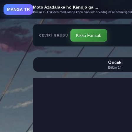
Moto Azadarake no Kanojo ga ...
MANGA-TR
Bölüm 15 Eskiden morluklarla kaplı olan kız arkadaşım ile havai fişekl
Kikka Fansub
ÇEVIRI GRUBU
Önceki
Bölüm 14