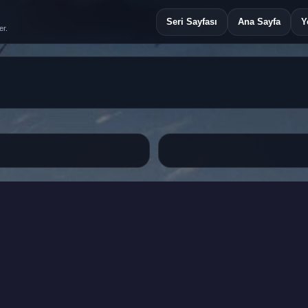
Seri Sayfası
Ana Sayfa
Y
er.