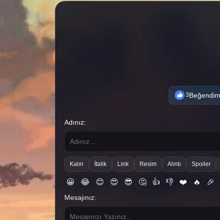
Beğendi
3
Adınız:
Kalın
İtalik
Link
Resim
Alıntı
Spoiler
😀
😂
😊
😍
😎
🤔
👍
👎
❤️
🔥
🎉
Mesajınız: