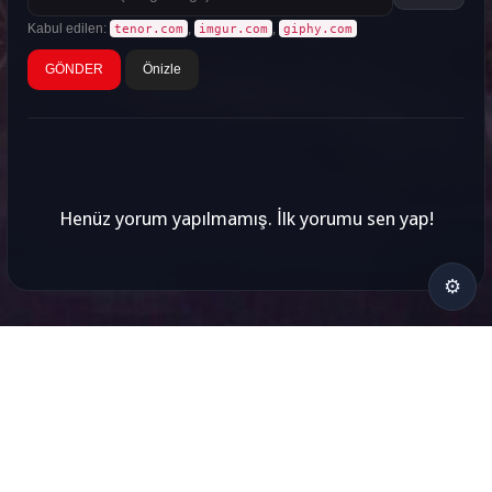
Kabul edilen:
,
,
tenor.com
imgur.com
giphy.com
Önizle
Henüz yorum yapılmamış. İlk yorumu sen yap!
⚙