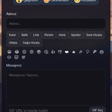
Adınız:
Kalın
İtalik
Link
Resim
Alıntı
Spoiler
Sola Hizala
Ortala
Sağa Hizala
😀
😂
😊
😍
😎
🤔
👍
👎
❤️
🔥
🎉
🎈
🍕
🎂
🐶
🐱
💯
Mesajınız:
GIF Seç