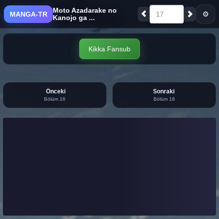
Moto Azadarake no
⚙
MANGA-TR
17
Kanojo ga ...
Kikka Fansub
Önceki
Sonraki
Bölüm 16
Bölüm 18