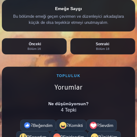
Emeğe Saygı
Bu bölümde emeği geçen çevirmen ve düzenleyici arkadaşlara
küçük de olsa teşekkür etmeyi unutmayalım.
Önceki
Sonraki
Bölüm 16
Bölüm 18
TOPLULUK
Yorumlar
Ne düşünüyorsun?
4 Tepki
Beğendim
Komikti
Sevdim
2
2
0
Şaşırdım
Sinirlendim
Üzüldüm
0
0
0