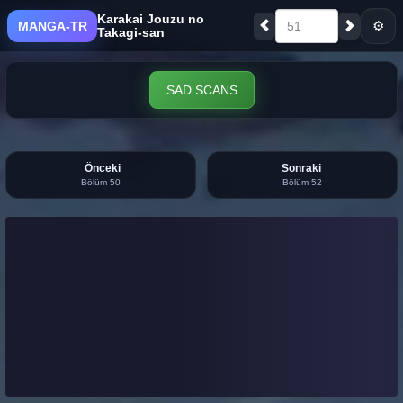
Karakai Jouzu no
⚙
MANGA-TR
51
Takagi-san
SAD SCANS
Önceki
Sonraki
Bölüm 50
Bölüm 52