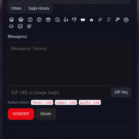
Ortala
Sağa Hizala
😀
😂
😊
😍
😎
🤔
👍
👎
❤️
🔥
🎉
🎈
🍕
🎂
🐶
🐱
💯
Mesajınız:
GIF Seç
Kabul edilen:
,
,
tenor.com
imgur.com
giphy.com
Önizle