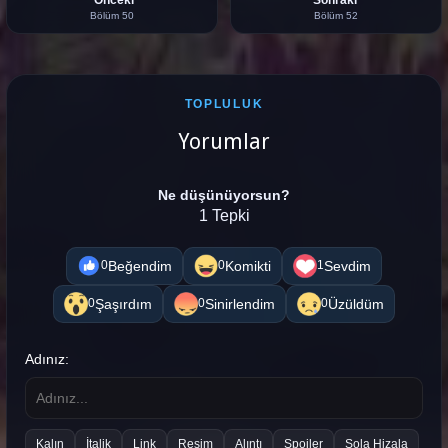
Önceki
Sonraki
Bölüm 50
Bölüm 52
TOPLULUK
Yorumlar
Ne düşünüyorsun?
1 Tepki
Beğendim
Komikti
Sevdim
0
0
1
Şaşırdım
Sinirlendim
Üzüldüm
0
0
0
Adınız:
Kalın
İtalik
Link
Resim
Alıntı
Spoiler
Sola Hizala