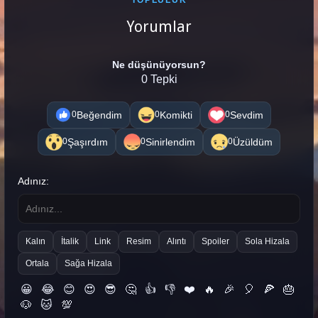
TOPLULUK
Yorumlar
Ne düşünüyorsun?
0 Tepki
Beğendim
Komikti
Sevdim
0
0
0
Şaşırdım
Sinirlendim
Üzüldüm
0
0
0
Adınız:
Kalın
İtalik
Link
Resim
Alıntı
Spoiler
Sola Hizala
Ortala
Sağa Hizala
😀
😂
😊
😍
😎
🤔
👍
👎
❤️
🔥
🎉
🎈
🍕
🎂
🐶
🐱
💯