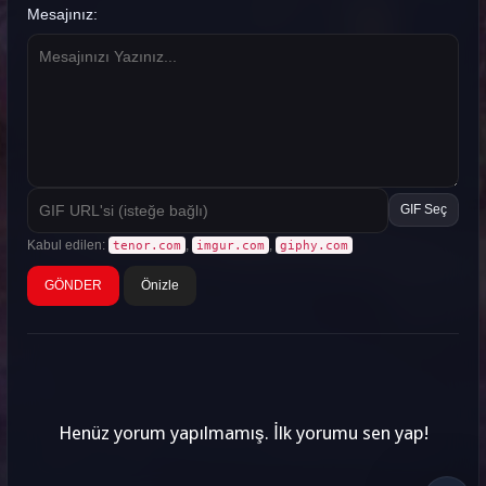
Mesajınız:
GIF Seç
Kabul edilen:
,
,
tenor.com
imgur.com
giphy.com
Önizle
Henüz yorum yapılmamış. İlk yorumu sen yap!