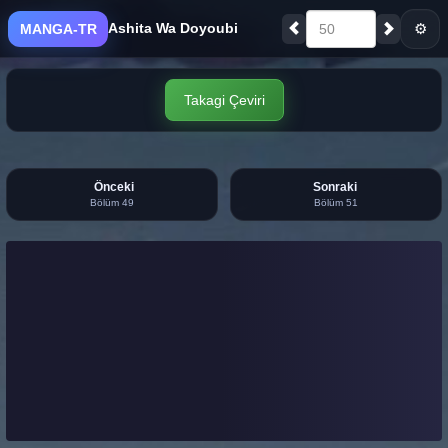
Ashita Wa Doyoubi
⚙
MANGA-TR
50
Takagi Çeviri
Önceki
Sonraki
Bölüm 49
Bölüm 51