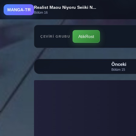
Realist Maou Niyoru Seiiki N...
MANGA-TR
Bölüm 16
AtikRost
ÇEVIRI GRUBU
Önceki
Bölüm 15