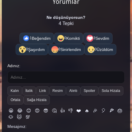
Yorumlar
Ne düşünüyorsun?
4 Tepki
Beğendim
Komikti
Sevdim
1
0
3
Şaşırdım
Sinirlendim
Üzüldüm
0
0
0
Adınız:
Kalın
İtalik
Link
Resim
Alıntı
Spoiler
Sola Hizala
Ortala
Sağa Hizala
😀
😂
😊
😍
😎
🤔
👍
👎
❤️
🔥
🎉
🎈
🍕
🎂
🐶
🐱
💯
Mesajınız: