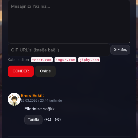
GIF Seç
Kabul edilen:
,
,
tenor.com
imgur.com
giphy.com
Önizle
Enes Eskil:
18.03.2026 / 23:44 tarihinde
Ellerinize sağlık
Yanıtla
(+1)
(-0)