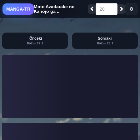
Moto Azadarake no
⚙
MANGA-TR
28
Kanojo ga ...
Önceki
Sonraki
Bölüm 27.1
Bölüm 28.1