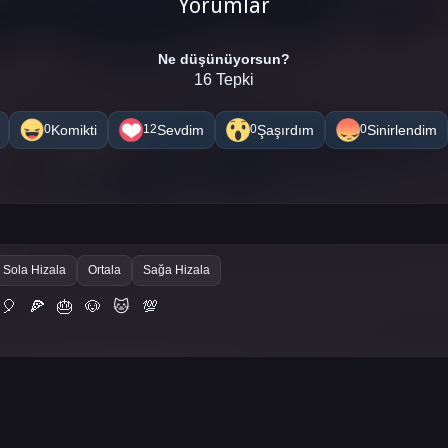
Yorumlar
Ne düşünüyorsun?
16 Tepki
Komikti
Sevdim
Şaşırdım
Sinirlendim
0
12
0
0
Sola Hizala
Ortala
Sağa Hizala
🎈
🍕
🎂
🐶
🐱
💯