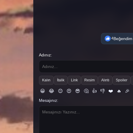
Beğendim
4
Adınız:
Kalın
İtalik
Link
Resim
Alıntı
Spoiler
😀
😂
😊
😍
😎
🤔
👍
👎
❤️
🔥
🎉
Mesajınız: