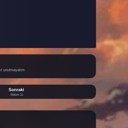
yi unutmayalım.
Sonraki
Bölüm 11