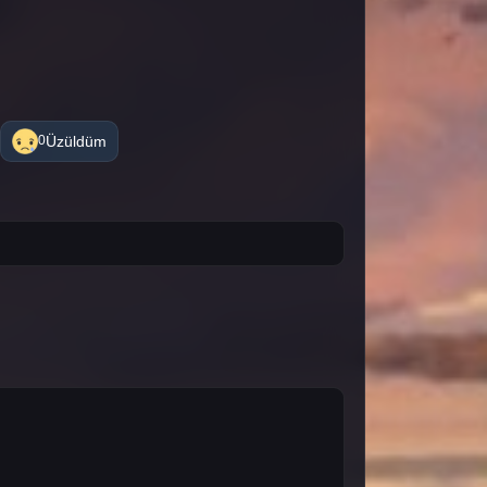
Üzüldüm
0