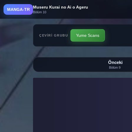
Museru Kurai no Ai o Ageru
MANGA-TR
Bölüm 10
Yume Scans
ÇEVIRI GRUBU
Önceki
Bölüm 9