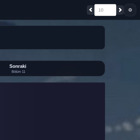
⚙
10
Sonraki
Bölüm 11