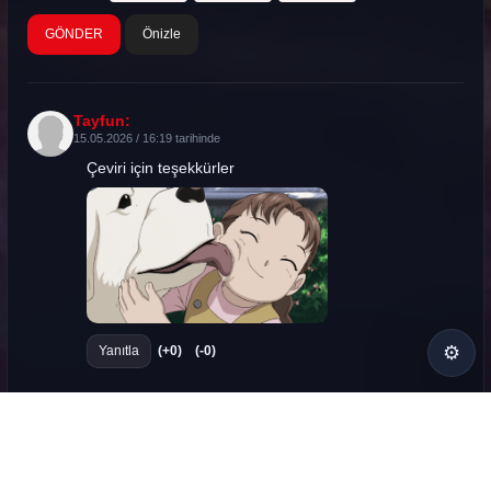
Önizle
Tayfun:
15.05.2026 / 16:19 tarihinde
Çeviri için teşekkürler
⚙
Yanıtla
(+0)
(-0)