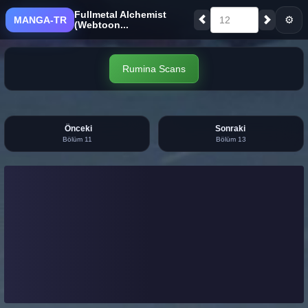
Fullmetal Alchemist
⚙
MANGA-TR
12
(Webtoon...
Rumina Scans
Önceki
Sonraki
Bölüm 11
Bölüm 13