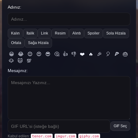
Adınız:
Kalın
İtalik
Link
Resim
Alıntı
Spoiler
Sola Hizala
Ortala
Sağa Hizala
😀
😂
😊
😍
😎
🤔
👍
👎
❤️
🔥
🎉
🎈
🍕
🎂
🐶
🐱
💯
Mesajınız:
GIF Seç
Kabul edilen:
,
,
tenor.com
imgur.com
giphy.com