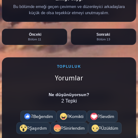
Bu bölümde emeği geçen çevirmen ve düzenleyici arkadaşlara
küçük de olsa teşekkür etmeyi unutmayalım.
Önceki
Sonraki
Bölüm 11
Bölüm 13
TOPLULUK
Yorumlar
Ne düşünüyorsun?
2 Tepki
Beğendim
Komikti
Sevdim
2
0
0
Şaşırdım
Sinirlendim
Üzüldüm
0
0
0