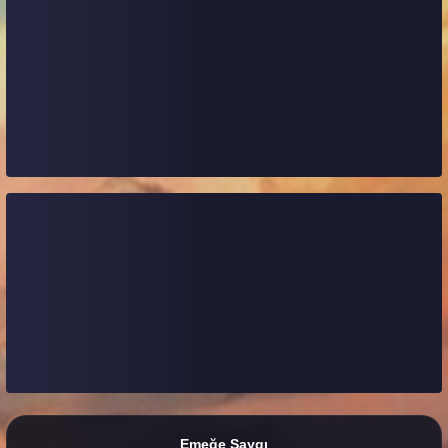
Emeğe Saygı