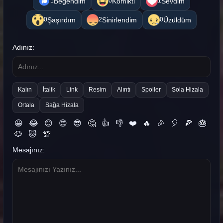
Beğendim
Komikti
Sevdim
1
0
1
Şaşırdım
Sinirlendim
Üzüldüm
0
2
0
Adınız:
Kalın
İtalik
Link
Resim
Alıntı
Spoiler
Sola Hizala
Ortala
Sağa Hizala
😀
😂
😊
😍
😎
🤔
👍
👎
❤️
🔥
🎉
🎈
🍕
🎂
🐶
🐱
💯
Mesajınız: