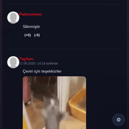
Patnosleee:
Silinmiştir
(+0)
(-0)
Tayfun:
17.05.2026 / 14:19 tarihinde
Çeviri için teşekkürler
⚙