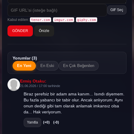
GIF Seç
Kabul edilen:
,
,
tenor.com
imgur.com
giphy.com
Önizle
Yorumlar (3)
En Yeni
En Eski
En Çok Beğenilen
Ermiş Otaku:
21.06.2026 / 17:00 tarihinde
Biraz şerefsiz bir adam ama kanım... Isındı diyemem.
Bu fazla yabancı bir tabir olur. Ancak anlıyorum. Aynı
onun dediği gibi tam olarak anlamak imkansız olsa
da... Hak veriyorum.
Yanıtla
(+0)
(-0)