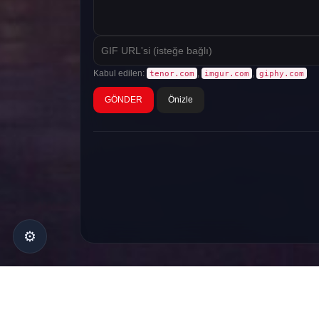
Kabul edilen:
,
,
tenor.com
imgur.com
giphy.com
Önizle
⚙