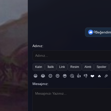
Beğendi
0
Adınız:
Kalın
İtalik
Link
Resim
Alıntı
Spoiler
😀
😂
😊
😍
😎
🤔
👍
👎
❤️
🔥
🎉
Mesajınız: