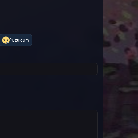
Üzüldüm
0