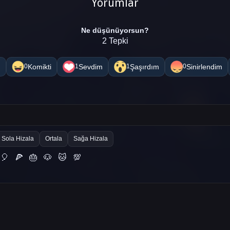
Yorumlar
Ne düşünüyorsun?
2 Tepki
m
Komikti
Sevdim
Şaşırdım
Sinirlendim
0
1
1
0
Sola Hizala
Ortala
Sağa Hizala
🎈
🍕
🎂
🐶
🐱
💯