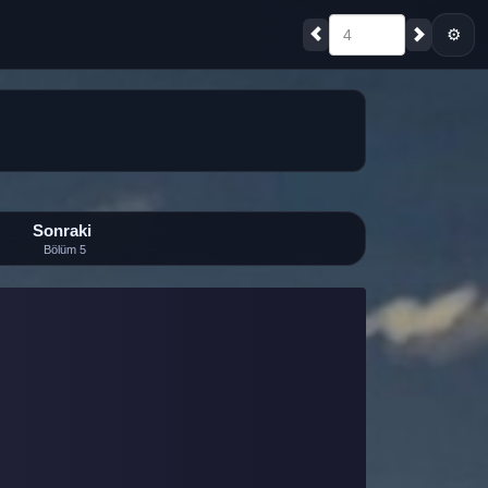
⚙
4
Sonraki
Bölüm 5