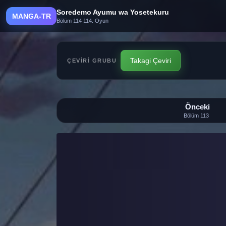
Soredemo Ayumu wa Yosetekuru
MANGA-TR
Bölüm 114 114. Oyun
Takagi Çeviri
ÇEVIRI GRUBU
Önceki
Bölüm 113