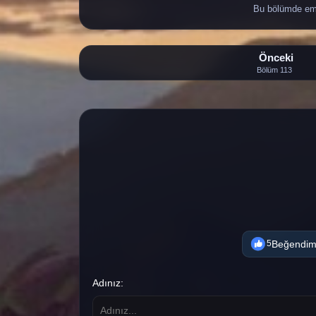
Bu bölümde eme
Önceki
Bölüm 113
Beğendi
5
Adınız: