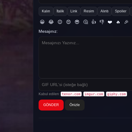
Kalın
İtalik
Link
Resim
Alıntı
Spoiler
😀
😂
😊
😍
😎
🤔
👍
👎
❤️
🔥
🎉
Mesajınız:
Kabul edilen:
,
,
tenor.com
imgur.com
giphy.com
Önizle