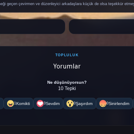
ği geçen çevirmen ve düzenleyici arkadaşlara küçük de olsa teşekkür etme
TOPLULUK
Yorumlar
Ne düşünüyorsun?
10 Tepki
m
Komikti
Sevdim
Şaşırdım
Sinirlendim
1
3
0
0