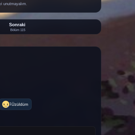
yi unutmayalım.
Sonraki
Bölüm 115
Üzüldüm
1