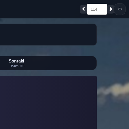
⚙
114
Sonraki
Bölüm 115