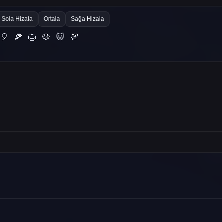
Sola Hizala
Ortala
Sağa Hizala
🎈
🍕
🎂
🐶
🐱
💯