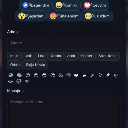
Beğendim
Komikti
Sevdim
0
0
0
Şaşırdım
Sinirlendim
Üzüldüm
0
0
0
Adınız:
Kalın
İtalik
Link
Resim
Alıntı
Spoiler
Sola Hizala
Ortala
Sağa Hizala
😀
😂
😊
😍
😎
🤔
👍
👎
❤️
🔥
🎉
🎈
🍕
🎂
🐶
🐱
💯
Mesajınız: