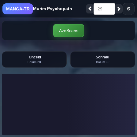
Murim Psychopath
⚙
MANGA-TR
29
AzeScans
Önceki
Sonraki
Bölüm 28
Bölüm 30