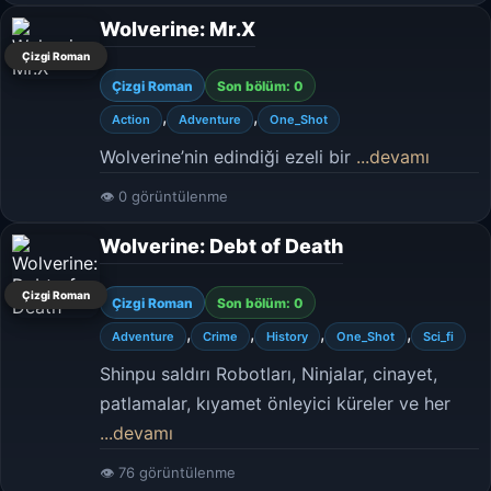
Wolverine: Mr.X
Çizgi Roman
Çizgi Roman
Son bölüm: 0
,
,
Action
Adventure
One_Shot
Wolverine’nin edindiği ezeli bir
...devamı
👁 0 görüntülenme
Wolverine: Debt of Death
Çizgi Roman
Çizgi Roman
Son bölüm: 0
,
,
,
,
Adventure
Crime
History
One_Shot
Sci_fi
Shinpu saldırı Robotları, Ninjalar, cinayet,
patlamalar, kıyamet önleyici küreler ve her
...devamı
👁 76 görüntülenme