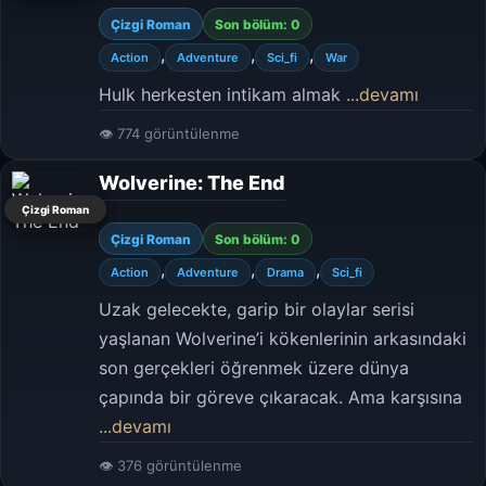
Çizgi Roman
Son bölüm: 0
,
,
,
Action
Adventure
Sci_fi
War
Hulk herkesten intikam almak
...devamı
👁 774 görüntülenme
Wolverine: The End
Çizgi Roman
Çizgi Roman
Son bölüm: 0
,
,
,
Action
Adventure
Drama
Sci_fi
Uzak gelecekte, garip bir olaylar serisi
yaşlanan Wolverine’i kökenlerinin arkasındaki
son gerçekleri öğrenmek üzere dünya
çapında bir göreve çıkaracak. Ama karşısına
...devamı
👁 376 görüntülenme