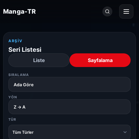
Seri
Manga-TR
ara...
ARŞIV
Seri Listesi
Liste
Sayfalama
SIRALAMA
YÖN
TÜR
Tüm Türler