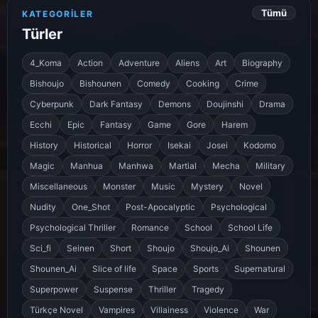
Tümü
KATEGORILER
Türler
4_Koma
Action
Adventure
Aliens
Art
Biography
Bishoujo
Bishounen
Comedy
Cooking
Crime
Cyberpunk
Dark Fantasy
Demons
Doujinshi
Drama
Ecchi
Epic
Fantasy
Game
Gore
Harem
History
Historical
Horror
Isekai
Josei
Kodomo
Magic
Manhua
Manhwa
Martial
Mecha
Military
Miscellaneous
Monster
Music
Mystery
Novel
Nudity
One_Shot
Post-Apocalyptic
Psychological
Psychological Thriller
Romance
School
School Life
Sci_fi
Seinen
Short
Shoujo
Shoujo_Ai
Shounen
Shounen_Ai
Slice of life
Space
Sports
Supernatural
Superpower
Suspense
Thriller
Tragedy
Türkçe Novel
Vampires
Villainess
Violence
War