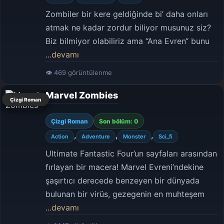
Zombiler bir kere geldiğinde bi’ daha onları
atmak ne kadar zordur biliyor musunuz siz?
Biz bilmiyor olabiliriz ama “Ana Evren“ bunu
...devamı
👁 469 görüntülenme
Marvel Zombies
Çizgi Roman
Çizgi Roman
Son bölüm: 0
,
,
,
Action
Adventure
Monster
Sci_fi
Ultimate Fantastic Four’un sayfaları arasından
fırlayan bir macera! Marvel Evreni’ndekine
şaşırtıcı derecede benzeyen bir dünyada
bulunan bir virüs, gezegenin en muhteşem
...devamı