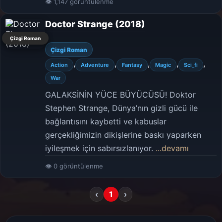
👁 1,147 görüntülenme
Doctor Strange (2018)
Çizgi Roman
Çizgi Roman
,
,
,
,
,
Action
Adventure
Fantasy
Magic
Sci_fi
War
GALAKSİNİN YÜCE BÜYÜCÜSÜ! Doktor
Stephen Strange, Dünya’nın gizli gücü ile
bağlantısını kaybetti ve kabuslar
gerçekliğimizin dikişlerine baskı yaparken
iyileşmek için sabırsızlanıyor.
...devamı
👁 0 görüntülenme
‹
1
›