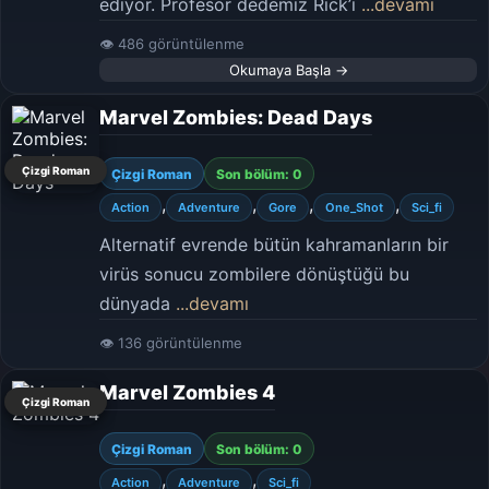
ediyor. Profesör dedemiz Rick’i
...devamı
👁 486 görüntülenme
Okumaya Başla →
Marvel Zombies: Dead Days
Çizgi Roman
Çizgi Roman
Son bölüm: 0
,
,
,
,
Action
Adventure
Gore
One_Shot
Sci_fi
Alternatif evrende bütün kahramanların bir
virüs sonucu zombilere dönüştüğü bu
dünyada
...devamı
👁 136 görüntülenme
Marvel Zombies 4
Çizgi Roman
Çizgi Roman
Son bölüm: 0
,
,
Action
Adventure
Sci_fi