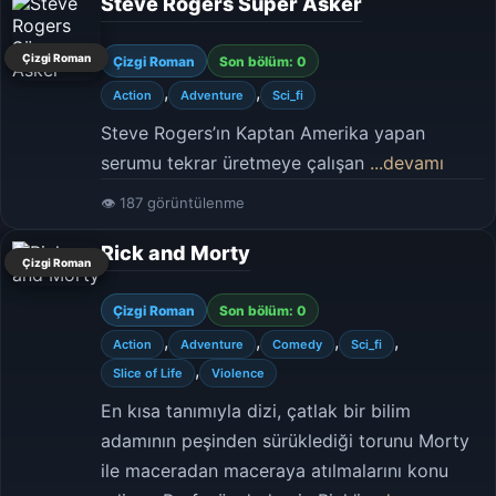
Steve Rogers Süper Asker
Çizgi Roman
Çizgi Roman
Son bölüm: 0
,
,
Action
Adventure
Sci_fi
Steve Rogers’ın Kaptan Amerika yapan
serumu tekrar üretmeye çalışan
...devamı
👁 187 görüntülenme
Rick and Morty
Çizgi Roman
Çizgi Roman
Son bölüm: 0
,
,
,
,
Action
Adventure
Comedy
Sci_fi
,
Slice of Life
Violence
En kısa tanımıyla dizi, çatlak bir bilim
adamının peşinden sürüklediği torunu Morty
ile maceradan maceraya atılmalarını konu