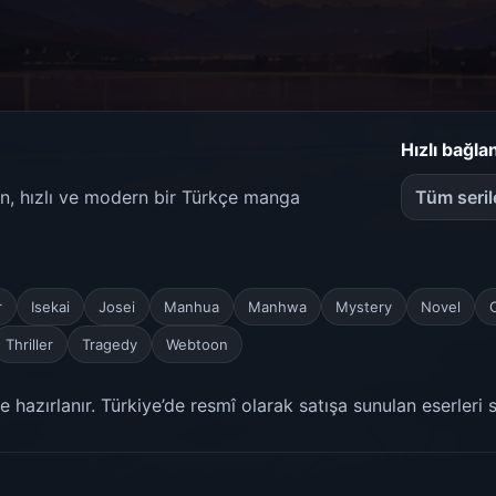
Hızlı bağlan
ren, hızlı ve modern bir Türkçe manga
Tüm seril
r
Isekai
Josei
Manhua
Manhwa
Mystery
Novel
Thriller
Tragedy
Webtoon
 hazırlanır. Türkiye’de resmî olarak satışa sunulan eserleri 