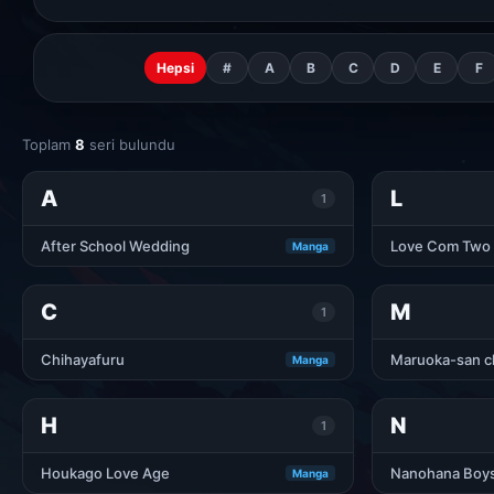
Hepsi
#
A
B
C
D
E
F
Toplam
8
seri bulundu
A
L
1
After School Wedding
Love Com Two
Manga
C
M
1
Chihayafuru
Maruoka-san ch
Manga
H
N
1
Houkago Love Age
Nanohana Boy
Manga