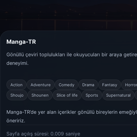
Manga-TR
Gönüllü çeviri toplulukları ile okuyucuları bir araya geti
deneyimi.
Action
Adventure
Comedy
Drama
Fantasy
Horro
Shoujo
Shounen
Slice of life
Sports
Supernatural
Manga-TR’de yer alan içerikler gönüllü bireylerin emeğiyle
öneririz.
Sayfa açılış süresi: 0.009 saniye