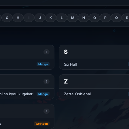
G
H
I
J
K
L
M
N
O
P
Q
R
S
1
Six Half
Manga
Z
1
i no kyouikugakari
Zettai Oshienai
Manga
1
s
Webtoon