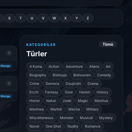
S
T
U
V
W
X
Y
Z
Tümü
KATEGORILER
Türler
1
Manga
4 Koma
Action
Adventure
Aliens
Art
Biography
Bishoujo
Bishounen
Comedy
1
Crime
Demons
Doujinshi
Drama
Ecchi
Fantasy
Gore
Harem
History
Manga
Horror
Isekai
Josei
Magic
Manhua
Manhwa
Martial
Mecha
Military
Miscellaneous
Monster
Musical
Mystery
Novel
One Shot
Nudity
Romance