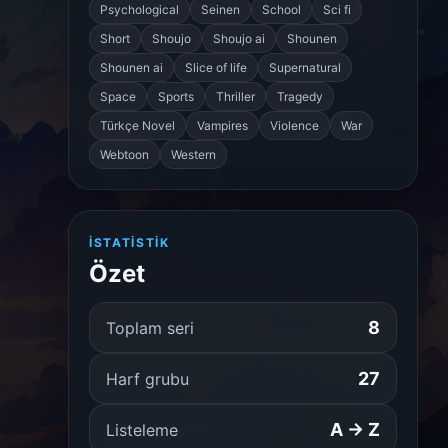
Psychological
Seinen
School
Sci fi
Short
Shoujo
Shoujo ai
Shounen
Shounen ai
Slice of life
Supernatural
Space
Sports
Thriller
Tragedy
Türkçe Novel
Vampires
Violence
War
Webtoon
Western
İSTATISTIK
Özet
8
Toplam seri
27
Harf grubu
A → Z
Listeleme