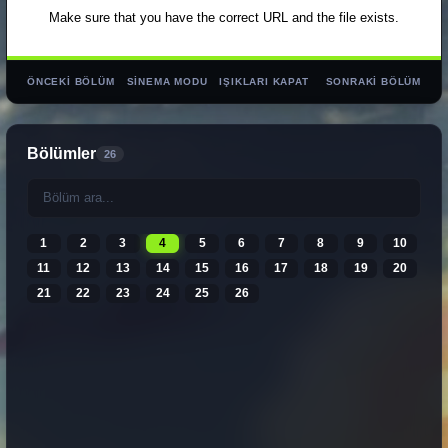
ÖNCEKI BÖLÜM
SINEMA MODU
IŞIKLARI KAPAT
SONRAKI BÖLÜM
Bölümler
26
1
2
3
4
5
6
7
8
9
10
11
12
13
14
15
16
17
18
19
20
21
22
23
24
25
26