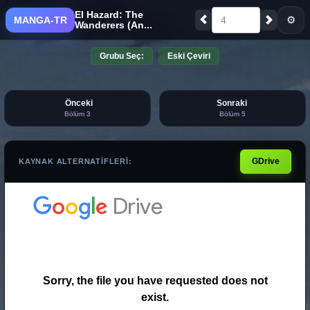
El Hazard: The
⚙
MANGA-TR
4
Wanderers (An...
Grubu Seç:
Eski Çeviri
Önceki
Sonraki
Bölüm 3
Bölüm 5
GDrive
KAYNAK ALTERNATIFLERI: