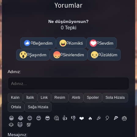
Yorumlar
Ne düşünüyorsun?
0 Tepki
Beğendim
Komikti
Sevdim
0
0
0
Şaşırdım
Sinirlendim
Üzüldüm
0
0
0
Adınız:
Kalın
İtalik
Link
Resim
Alıntı
Spoiler
Sola Hizala
Ortala
Sağa Hizala
😀
😂
😊
😍
😎
🤔
👍
👎
❤️
🔥
🎉
🎈
🍕
🎂
🐶
🐱
💯
Mesajınız: