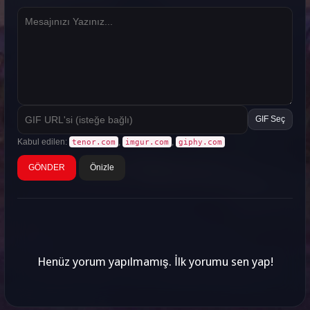
GIF Seç
Kabul edilen:
,
,
tenor.com
imgur.com
giphy.com
Önizle
Henüz yorum yapılmamış. İlk yorumu sen yap!