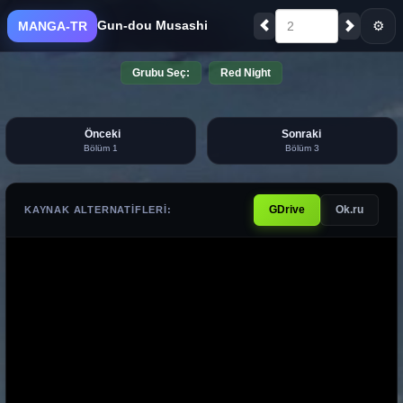
Gun-dou Musashi
⚙
MANGA-TR
2
Grubu Seç:
Red Night
Önceki
Sonraki
Bölüm 1
Bölüm 3
GDrive
Ok.ru
KAYNAK ALTERNATIFLERI: