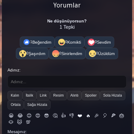
Yorumlar
Ne düşünüyorsun?
1 Tepki
Beğendim
Komikti
Sevdim
1
0
0
Şaşırdım
Sinirlendim
Üzüldüm
0
0
0
Adınız:
Kalın
İtalik
Link
Resim
Alıntı
Spoiler
Sola Hizala
Ortala
Sağa Hizala
😀
😂
😊
😍
😎
🤔
👍
👎
❤️
🔥
🎉
🎈
🍕
🎂
🐶
🐱
💯
Mesajınız: