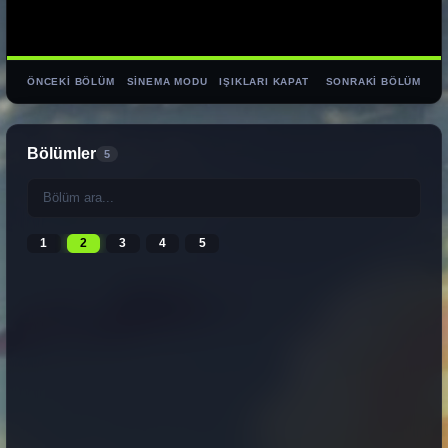
ÖNCEKI BÖLÜM
SINEMA MODU
IŞIKLARI KAPAT
SONRAKI BÖLÜM
Bölümler
5
1
2
3
4
5