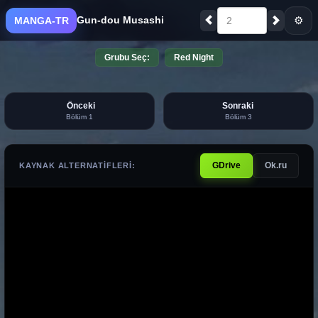
Gun-dou Musashi
⚙
MANGA-TR
2
Grubu Seç:
Red Night
Önceki
Sonraki
Bölüm 1
Bölüm 3
GDrive
Ok.ru
KAYNAK ALTERNATIFLERI: