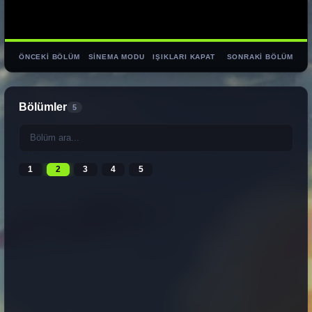
ÖNCEKI BÖLÜM
SINEMA MODU
IŞIKLARI KAPAT
SONRAKI BÖLÜM
Bölümler
5
1
2
3
4
5