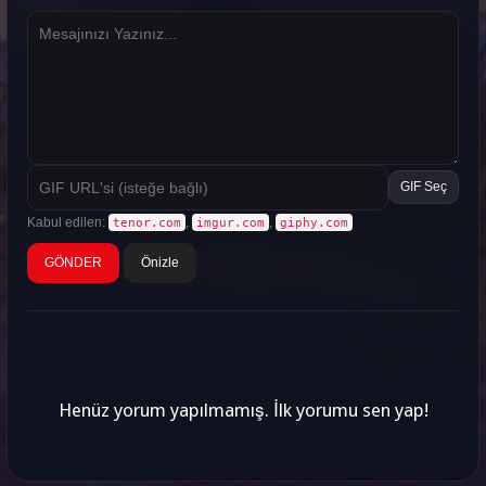
GIF Seç
Kabul edilen:
,
,
tenor.com
imgur.com
giphy.com
Önizle
Henüz yorum yapılmamış. İlk yorumu sen yap!