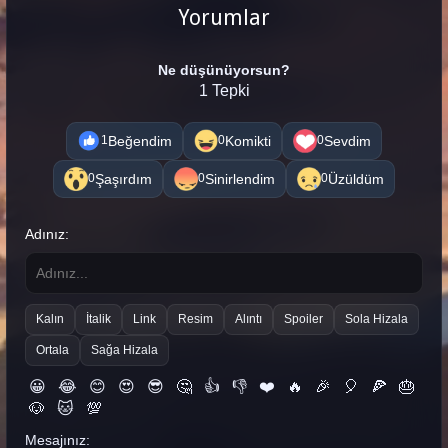
Yorumlar
Ne düşünüyorsun?
1 Tepki
Beğendim
Komikti
Sevdim
1
0
0
Şaşırdım
Sinirlendim
Üzüldüm
0
0
0
Adınız:
Kalın
İtalik
Link
Resim
Alıntı
Spoiler
Sola Hizala
Ortala
Sağa Hizala
😀
😂
😊
😍
😎
🤔
👍
👎
❤️
🔥
🎉
🎈
🍕
🎂
🐶
🐱
💯
Mesajınız: