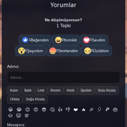
Yorumlar
Ne düşünüyorsun?
1 Tepki
Beğendim
Komikti
Sevdim
1
0
0
Şaşırdım
Sinirlendim
Üzüldüm
0
0
0
Adınız:
Kalın
İtalik
Link
Resim
Alıntı
Spoiler
Sola Hizala
Ortala
Sağa Hizala
😀
😂
😊
😍
😎
🤔
👍
👎
❤️
🔥
🎉
🎈
🍕
🎂
🐶
🐱
💯
Mesajınız: