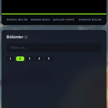
ÖNCEKI BÖLÜM
SINEMA MODU
IŞIKLARI KAPAT
SONRAKI BÖLÜM
Bölümler
5
1
2
3
4
5