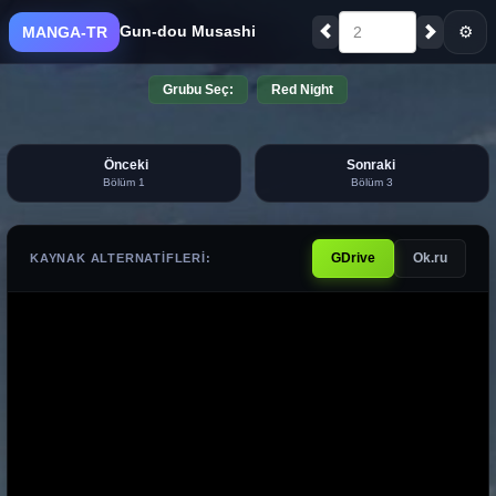
Gun-dou Musashi
⚙
MANGA-TR
2
Grubu Seç:
Red Night
Önceki
Sonraki
Bölüm 1
Bölüm 3
GDrive
Ok.ru
KAYNAK ALTERNATIFLERI: