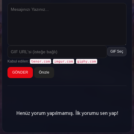
GIF Seç
Kabul edilen:
,
,
tenor.com
imgur.com
giphy.com
Önizle
Henüz yorum yapılmamış. İlk yorumu sen yap!