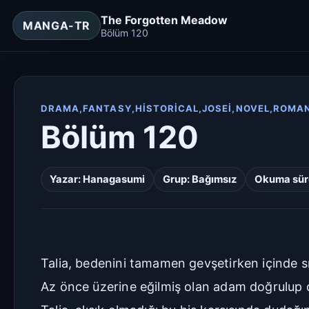
The Forgotten Meadow
MANGA-TR
Bölüm 120
DRAMA,FANTASY,HISTORICAL,JOSEI,NOVEL,ROMA
Bölüm 120
Yazar:
Hanagasumi
Grup:
Bağımsız
Okuma süre
Talia, bedenini tamamen gevşetirken içinde sıc
Az önce üzerine eğilmiş olan adam doğrulup ot