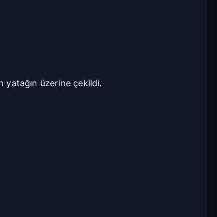
Geniş
Çok Geniş
16px
18px
20px
22px
n yatağın üzerine çekildi.
Manuel Yazı Boyutu
Yazı
A
A
Boyutu
18px
Sıkı
Standart
Rahat
Çok Rahat
Düz
Manga-TR