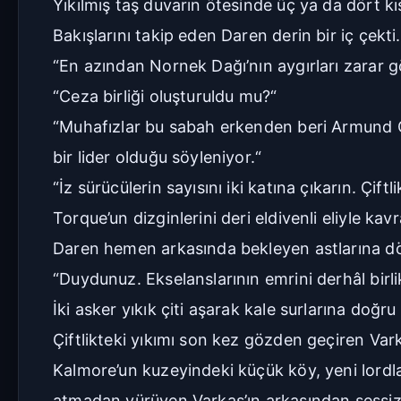
Yıkılmış taş duvarın ötesinde üç ya da dört k
Bakışlarını takip eden Daren derin bir iç çekti.
“En azından Nornek Dağı’nın aygırları zarar gö
“Ceza birliği oluşturuldu mu?“
“Muhafızlar bu sabah erkenden beri Armund O
bir lider olduğu söyleniyor.“
“İz sürücülerin sayısını iki katına çıkarın. Çif
Torque’un dizginlerini deri eldivenli eliyle kav
Daren hemen arkasında bekleyen astlarına d
“Duydunuz. Ekselanslarının emrini derhâl birlikl
İki asker yıkık çiti aşarak kale surlarına doğru
Çiftlikteki yıkımı son kez gözden geçiren Vark
Kalmore’un kuzeyindeki küçük köy, yeni lordlar
atmadan yürüyen Varkas’ın arkasından sessizc