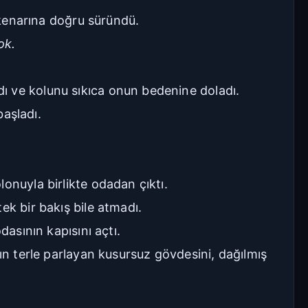
n kenarına doğru süründü.
ok.
Seriye Git
Ana Sayfa
Yorumlar
ı ve kolunu sıkıca onun bedenine doladı.
başladı.
Bölüme Zıpla
Git
Kapat
onuyla birlikte odadan çıktı.
İlk Bölüm
Son Bölüm
ek bir bakış bile atmadı.
dasının kapısını açtı.
ın terle parlayan kusursuz gövdesini, dağılmış