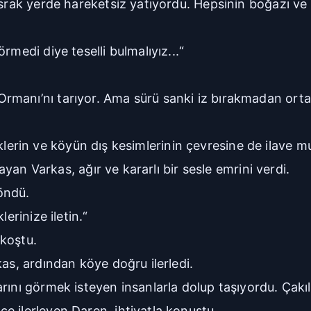
ısrak yerde hareketsiz yatıyordu. Hepsinin boğazı ve 
rmedi diye teselli bulmalıyız...“
rmanı’nı tarıyor. Ama sürü sanki iz bırakmadan ort
tliklerin ve köyün dış kesimlerinin çevresine de ilave mu
rayan Varkas, ağır ve kararlı bir sesle emrini verdi.
öndü.
erinize iletin.“
 koştu.
as, ardından köye doğru ilerledi.
ını görmek isteyen insanlarla dolup taşıyordu. Çakıl 
e ilerleyen Daren, ihtiyatla konuştu.