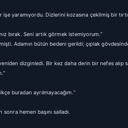
işe yaramıyordu. Dizlerini kozasına çekilmiş bir tırtı
nız bırak. Seni artık görmek istemiyorum.“
etmişti. Adamın bütün bedeni gerildi; çıplak gövdesin
eniden dizginledi. Bir kez daha derin bir nefes alıp s
m.“
dikçe buradan ayrılmayacağım.“
an sonra hemen başını salladı.