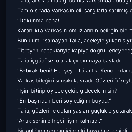
Talia, alışık olmadığı bu his karşısında dudağını
Tam o sırada Varkas’ın eli, sargılarla sarılmış 
“Dokunma bana!“
Karanlıkta Varkas’ın omuzlarının belirgin biçim
Bunu umursamayan Talia, aceleyle yukarı sıyrıl
Titreyen bacaklarıyla kapıya doğru ilerleyeceğ
Talia içgüdüsel olarak çırpınmaya başladı.
“B-bırak beni! Her şey bitti artık. Kendi od
Varkas bileğini sımsıkı kavradı. Gözleri öfkeyl
“İşini bitirip öylece çekip gidecek misin?“
“En başından beri söylediğim buydu.“
Talia, gözlerine dolan yaşları güçlükle yutara
“Artık seninle hiçbir işim kalmadı.“
Bir anlığına odanın içindeki hava buz kesildi.