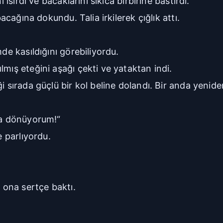
 ısırdı ve bacaklarını sıkıca birbirine bastırdı.
bacağına dokundu. Talia irkilerek çığlık attı.
de kasıldığını görebiliyordu.
mış eteğini aşağı çekti ve yataktan indi.
i sırada güçlü bir kol beline dolandı. Bir anda yenide
ama dönüyorum!“
e parlıyordu.
k ona sertçe baktı.