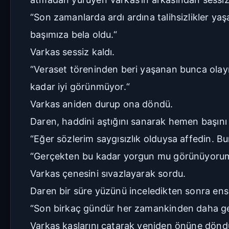
“Son zamanlarda ardı ardına talihsizlikler yaş
başımıza bela oldu.“
Varkas sessiz kaldı.
“Veraset töreninden beri yaşanan bunca olayı
kadar iyi görünmüyor.“
Varkas aniden durup ona döndü.
Daren, haddini aştığını sanarak hemen başını 
“Eğer sözlerim saygısızlık olduysa affedin. Bu
“Gerçekten bu kadar yorgun mu görünüyoru
Varkas çenesini sıvazlayarak sordu.
Daren bir süre yüzünü inceledikten sonra ense
“Son birkaç gündür her zamankinden daha g
Varkas kaşlarını çatarak yeniden önüne döndü