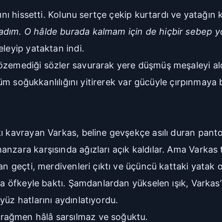
ğını hissetti. Kolunu sertçe çekip kurtardı ve yatağı
adım. O hâlde burada kalmam için de hiçbir sebep y
eleyip yataktan indi.
özemediği sözler savurarak yere düşmüş meşaleyi ald
 tüm soğukkanlılığını yitirerek var gücüyle çırpınmaya 
ı kavrayan Varkas, beline gevşekçe asılı duran pantol
nzara karşısında ağızları açık kaldılar. Ama Varkas t
an geçti, merdivenleri çıktı ve üçüncü kattaki yatak o
na öfkeyle baktı. Şamdanlardan yükselen ışık, Varkas’
yüz hatlarını aydınlatıyordu.
rağmen hâlâ sarsılmaz ve soğuktu.