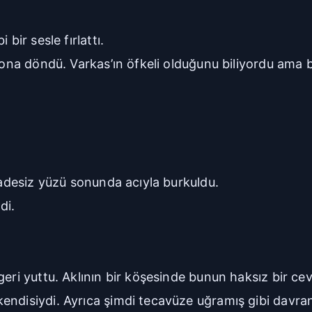
bir sesle fırlattı.
 ona döndü. Varkas’ın öfkeli olduğunu biliyordu ama b
ifadesiz yüzü sonunda acıyla burkuldu.
di.
geri yuttu. Aklının bir köşesinde bunun haksız bir ce
kendisiydi. Ayrıca şimdi tecavüze uğramış gibi davr