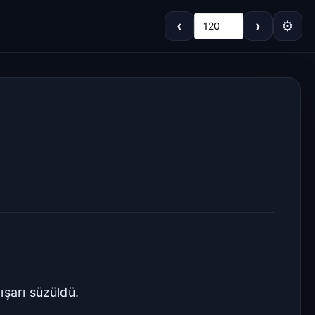
‹
›
⚙
120
Koyu
Gri
Sepya
Açık
Varsayılan
Beyaz
Açık Gri
Krem/Sepya
Siyah
ışarı süzüldü.
Dar
Standart