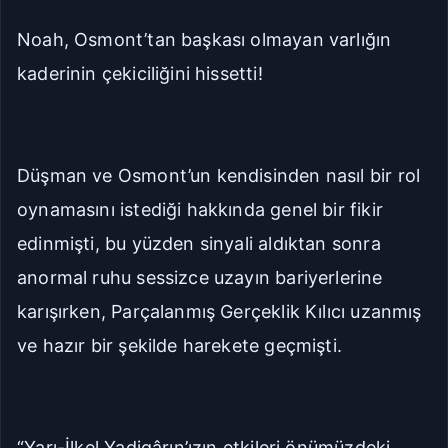
Manuel Yazı Boyutu
Noah, Osmont’tan başkası olmayan varlığın
Yazı
A
A
Boyutu
18px
kaderinin çekiciliğini hissetti!
Sıkı
Standart
Düşman ve Osmont’un kendisinden nasıl bir rol
Rahat
Çok Rahat
oynamasını istediği hakkında genel bir fikir
edinmişti, bu yüzden sinyali aldıktan sonra
Düz
Manga-TR
anormal ruhu sessizce uzayın bariyerlerine
karışırken, Parçalanmış Gerçeklik Kılıcı uzanmış
Seriye Git
Ana Sayfa
ve hazır bir şekilde harekete geçmişti.
Yorumlar
Bölüme Zıpla
“Yarı-İlkel Yadigârın’ızın etkileri önümüzdeki