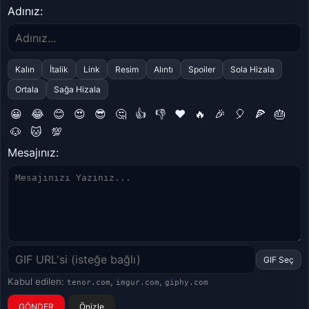
Adınız:
Kalın
İtalik
Link
Resim
Alıntı
Spoiler
Sola Hizala
Ortala
Sağa Hizala
😀
😂
😊
😍
😎
🤔
👍
👎
❤️
🔥
🎉
🎈
🍕
🎂
🐶
🐱
💯
Mesajınız:
GIF Seç
Kabul edilen:
,
,
tenor.com
imgur.com
giphy.com
Önizle