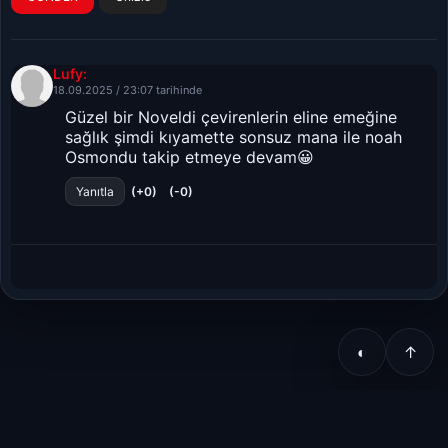
Lufy:
18.09.2025 / 23:07 tarihinde
Güzel bir Noveldi çevirenlerin eline emeğine
sağlık şimdi kıyamette sonsuz mana ile noah
Osmondu takip etmeye devam😀
(+0)
(-0)
Yanıtla
◐
↑