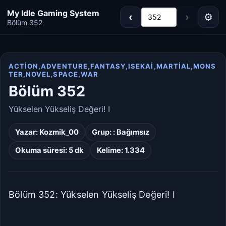
My Idle Gaming System
‹
›
⚙
352
Bölüm 352
ACTION,ADVENTURE,FANTASY,ISEKAI,MARTIAL,MONS
TER,NOVEL,SPACE,WAR
Koyu
Gri
Bölüm 352
Sepya
Açık
Yükselen Yükseliş Değeri! I
Yazar:
Kozmik_00
Grup: :
Bağımsız
Dar
Standart
Okuma süresi: 5 dk
Kelime: 1.334
Geniş
Çok Geniş
Bölüm 352: Yükselen Yükseliş Değeri! I
16px
18px
20px
22px