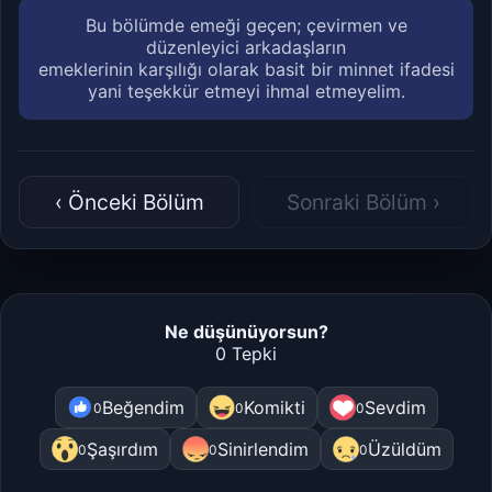
Bu bölümde emeği geçen; çevirmen ve
düzenleyici arkadaşların
emeklerinin karşılığı olarak basit bir minnet ifadesi
yani teşekkür etmeyi ihmal etmeyelim.
‹ Önceki Bölüm
Sonraki Bölüm ›
Ne düşünüyorsun?
0 Tepki
Beğendim
Komikti
Sevdim
0
0
0
Şaşırdım
Sinirlendim
Üzüldüm
0
0
0