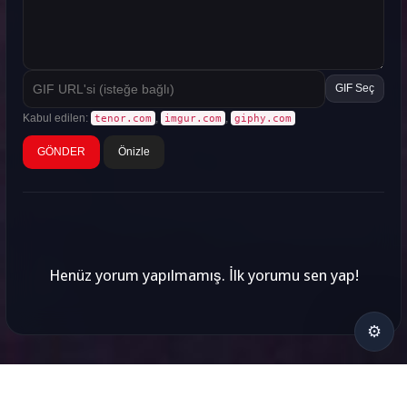
GIF Seç
Kabul edilen:
,
,
tenor.com
imgur.com
giphy.com
Önizle
Henüz yorum yapılmamış. İlk yorumu sen yap!
⚙