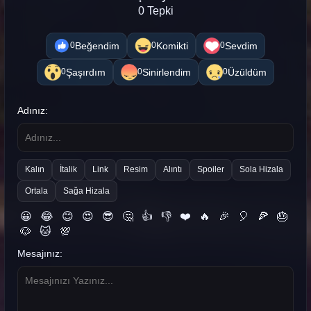
0 Tepki
Beğendim
Komikti
Sevdim
0
0
0
Şaşırdım
Sinirlendim
Üzüldüm
0
0
0
Adınız:
Kalın
İtalik
Link
Resim
Alıntı
Spoiler
Sola Hizala
Ortala
Sağa Hizala
😀
😂
😊
😍
😎
🤔
👍
👎
❤️
🔥
🎉
🎈
🍕
🎂
🐶
🐱
💯
Mesajınız: