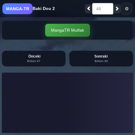
Baki Dou 2
⚙
MANGA-TR
48
MangaTR Mutfak
Önceki
Sonraki
Bölüm 47
Bölüm 49