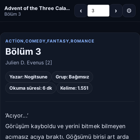
Advent of the Three Calamities
‹
›
⚙
3
Bölüm 3
ACTION,COMEDY,FANTASY,ROMANCE
Koyu
Gri
Bölüm 3
Sepya
Açık
Julien D. Evenus [2]
Yazar:
Nogitsune
Grup:
Bağımsız
Varsayılan
Beyaz
Okuma süresi: 6 dk
Kelime: 1.551
Açık Gri
Krem/Sepya
Siyah
’Acıyor...’
Görüşüm kayboldu ve yerini bitmek bilmeyen
Dar
Standart
acımasız acıya bıraktı. Göğsümü birisi art arda