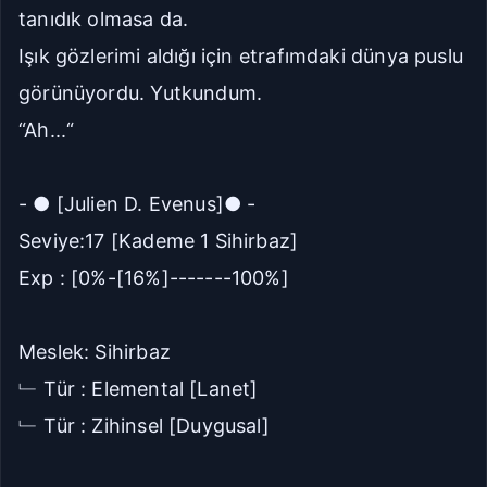
tanıdık olmasa da.
Seriye Git
Ana Sayfa
Işık gözlerimi aldığı için etrafımdaki dünya puslu
Yorumlar
görünüyordu. Yutkundum.
“Ah...“
Bölüme Zıpla
- ● [Julien D. Evenus]● -
Git
Kapat
Seviye:17 [Kademe 1 Sihirbaz]
İlk Bölüm
Son Bölüm
Exp : [0%-[16%]-------100%]
Meslek: Sihirbaz
﹂ Tür : Elemental [Lanet]
﹂ Tür : Zihinsel [Duygusal]