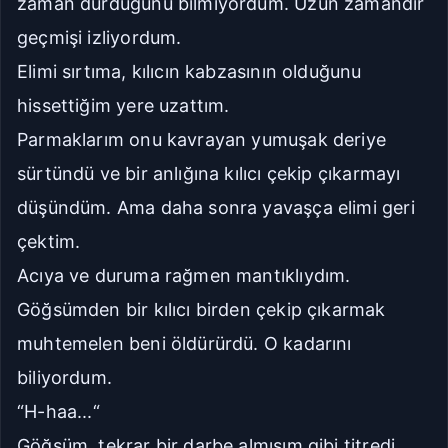
zaman durduğunu bilmiyordum. Uzun zamandır
geçmişi izliyordum.
Elimi sırtıma, kılıcın kabzasının olduğunu
hissettiğim yere uzattım.
Parmaklarım onu kavrayan yumuşak deriye
sürtündü ve bir anlığına kılıcı çekip çıkarmayı
düşündüm. Ama daha sonra yavaşça elimi geri
çektim.
Acıya ve duruma rağmen mantıklıydım.
Göğsümden bir kılıcı birden çekip çıkarmak
muhtemelen beni öldürürdü. O kadarını
biliyordum.
“H-haa...“
Göğsüm, tekrar bir darbe almışım gibi titredi.