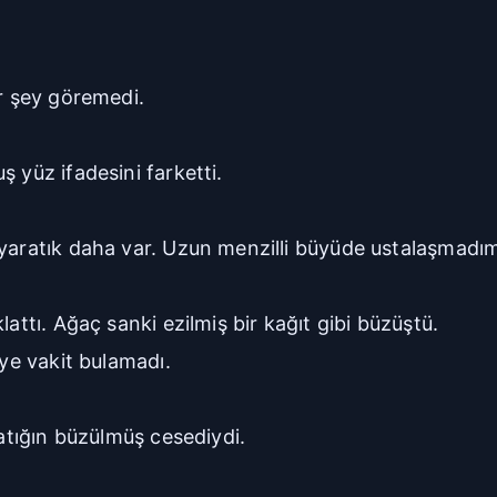
ir şey göremedi.
 yüz ifadesini farketti.
 yaratık daha var. Uzun menzilli büyüde ustalaşmadı
attı. Ağaç sanki ezilmiş bir kağıt gibi büzüştü.
eye vakit bulamadı.
ratığın büzülmüş cesediydi.