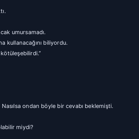
tı.
Ancak umursamadı.
na kullanacağını biliyordu.
ötüleşebilirdi.’’
Nasılsa ondan böyle bir cevabı beklemişti.
labilir miydi?