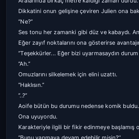
Aralarında birkaç metre kaldığı zaman durdu.
Dikkatini onun gelişine çeviren Julien ona bak
’’Ne?’’
Ses tonu her zamanki gibi düz ve kabaydı. 
Eğer zayıf noktalarını ona gösterirse avantajı
’’Teşekkürler... Eğer bizi uyarmasaydın durum k
’’Ah.’’
Omuzlarını silkelemek için elini uzattı.
’’Haklısın.’’
’’..?’’
Aoife bütün bu durumu nedense komik buldu. 
Ona uyuyordu.
Karakteriyle ilgili bir fikir edinmeye başlamış o
’’Bunu yapmaya devam edebilir misin?’’