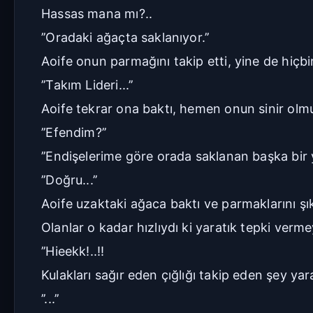
Hassas mana mı?..
’’Oradaki ağaçta saklanıyor.’’
Aoife onun parmağını takip etti, yine de hiçb
’’Takım Lideri...’’
Aoife tekrar ona baktı, hemen onun sinir olmuş
’’Efendim?’’
’’Endişelerime göre orada saklanan başka bir
’’Doğru...’’
Aoife uzaktaki ağaca baktı ve parmaklarını şıkl
Olanlar o kadar hızlıydı ki yaratık tepki verm
’’Hieekk!..!!
Kulakları sağır eden çığlığı takip eden şey ya
’’...’’