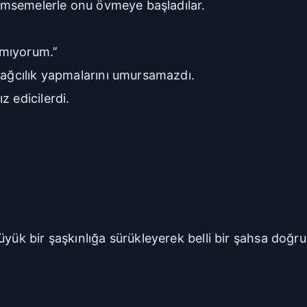
ülümsemelerle onu övmeye başladılar.
mıyorum.’’
yağcılık yapmalarını umursamazdı.
 edicilerdi.
ük bir şaşkınlığa sürükleyerek belli bir şahsa doğru i