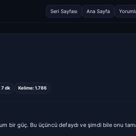
Seri Sayfası
Ana Sayfa
Yoruml
 7 dk
Kelime: 1.786
uğum bir güç. Bu üçüncü defaydı ve şimdi bile onu t