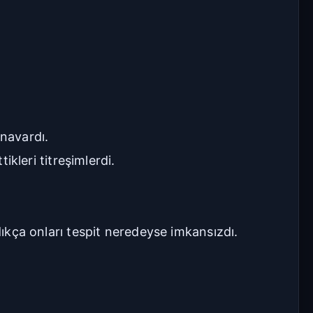
Seriye Git
Ana Sayfa
Yorumlar
Bölüme Zıpla
anavardı.
ikleri titreşimlerdi.
Git
Kapat
İlk Bölüm
Son Bölüm
ça onları tespit neredeyse imkansızdı.