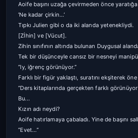
Aoife başını uzağa çevirmeden önce yaratığa b
’Ne kadar çirkin...’
Tıpkı Julien gibi o da iki alanda yetenekliydi.
[Zİhin] ve [Vücut].
Zihin sınıfının altında bulunan Duygusal aland
Tek bir düşünceyle cansız bir nesneyi manipül
’’Iy, iğrenç görünüyor.’’
Farklı bir figür yaklaştı, suratını ekşiterek ö
’’Ders kitaplarında gerçekten farklı görünüyorl
Bu...
Kızın adı neydi?
Aoife hatırlamaya çabaladı. Yine de başını sall
’’Evet...’’