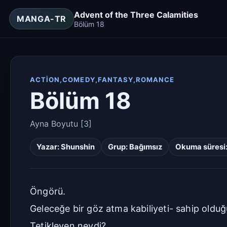
Advent of the Three Calamities
MANGA-TR
Bölüm 18
ACTION,COMEDY,FANTASY,ROMANCE
Bölüm 18
Ayna Boyutu [3]
Yazar:
Shunshin
Grup:
Bağımsız
Okuma süresi:
Öngörü.
Geleceğe bir göz atma kabiliyeti- sahip old
Tetikleyen neydi?..