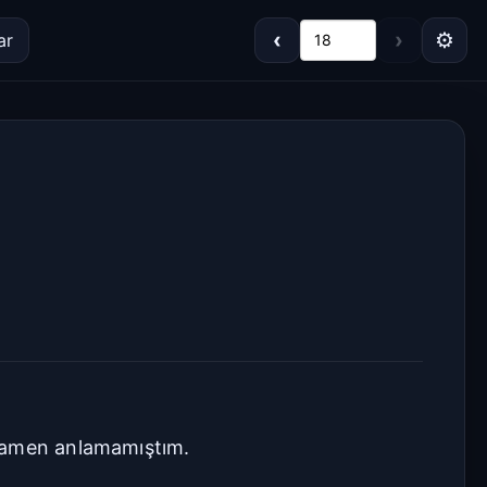
‹
›
⚙
ar
18
Koyu
Gri
Sepya
Açık
Varsayılan
Beyaz
Açık Gri
Krem/Sepya
Siyah
amamen anlamamıştım.
Dar
Standart