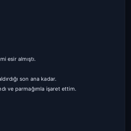
Geniş
Çok Geniş
16px
18px
20px
22px
Manuel Yazı Boyutu
 esir almıştı.
Yazı
A
A
Boyutu
18px
aldırdığı son ana kadar.
ndı ve parmağımla işaret ettim.
Sıkı
Standart
Rahat
Çok Rahat
Düz
Manga-TR