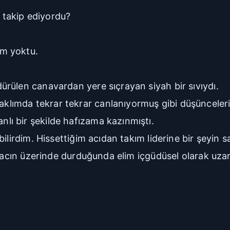
ı takip ediyordu?
m yoktu.
rülen canavardan yere sıçrayan siyah bir sıvıydı.
ımda tekrar tekrar canlanıyormuş gibi düşüncelerimi
ı bir şekilde hafızama kazınmıştı.
ilirdim. Hissettiğim acıdan takım liderine bir şeyin s
ağacın üzerinde durduğunda elim içgüdüsel olarak uza