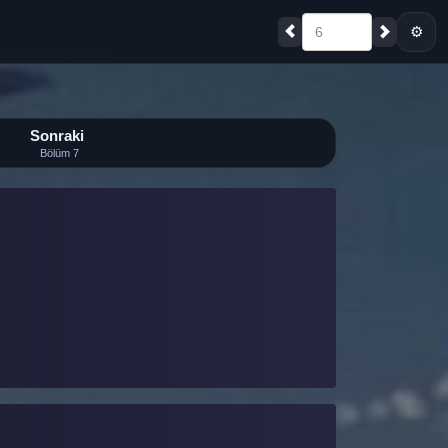
⚙
6
Sonraki
Bölüm 7