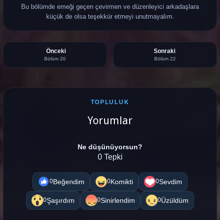
Bu bölümde emeği geçen çevirmen ve düzenleyici arkadaşlara
küçük de olsa teşekkür etmeyi unutmayalım.
Önceki
Sonraki
Bölüm 20
Bölüm 22
TOPLULUK
Yorumlar
Ne düşünüyorsun?
0 Tepki
Beğendim
Komikti
Sevdim
0
0
0
Şaşırdım
Sinirlendim
Üzüldüm
0
0
0