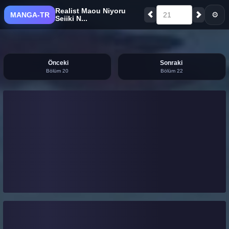
Realist Maou Niyoru
⚙
MANGA-TR
21
Seiiki N...
Önceki
Sonraki
Bölüm 20
Bölüm 22