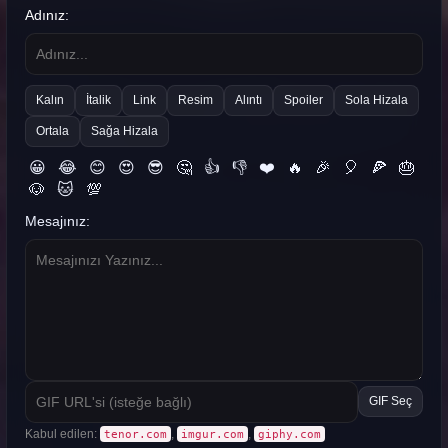
Adınız:
Kalın
İtalik
Link
Resim
Alıntı
Spoiler
Sola Hizala
Ortala
Sağa Hizala
😀
😂
😊
😍
😎
🤔
👍
👎
❤️
🔥
🎉
🎈
🍕
🎂
🐶
🐱
💯
Mesajınız:
GIF Seç
Kabul edilen:
,
,
tenor.com
imgur.com
giphy.com