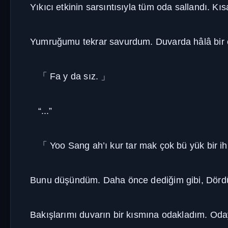
Yıkıcı etkinin sarsıntısıyla tüm oda sallandı. Kıs
Yumruğumu tekrar savurdum. Duvarda hâlâ bir çi
「
Fa y da sız.
」
“...”
「
Yoo Sang ah’ı kur tar mak çok bü yük bir ih
Bunu düşündüm. Daha önce dediğim gibi, Dördünc
Bakışlarımı duvarın bir kısmına odakladım. Odayı