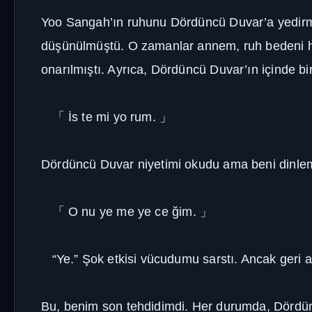
Yoo Sangah’ın ruhunu Dördüncü Duvar’a yedirm
düşünülmüştü. O zamanlar annem, ruh bedeni ha
onarılmıştı. Ayrıca, Dördüncü Duvar’ın içinde b
「
İs te mi yo rum.
」
Dördüncü Duvar niyetimi okudu ama beni dinleme
「
O nu ye me ye ce ğim.
」
“Ye.” Şok etkisi vücudumu sarstı. Ancak geri 
Bu, benim son tehdidimdi. Her durumda, Dördünc