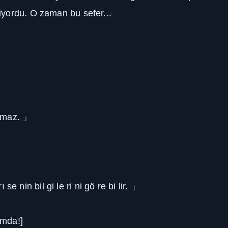
yordu. O zaman bu sefer...
a maz.
」
 se nin bil gi le ri ni gö re bi lir.
」
umda!]