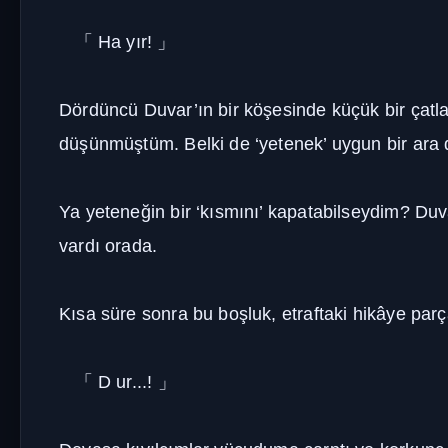
「
Ha yır!
」
Dördüncü Duvar’ın bir köşesinde küçük bir çatla
düşünmüştüm. Belki de ‘yetenek’ uygun bir ara du
Ya yeteneğin bir ‘kısmını’ kapatabilseydim? Duva
vardı orada.
Kısa süre sonra bu boşluk, etraftaki hikâye parça
「
D ur...!
」