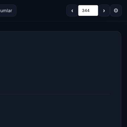
‹
›
⚙
rumlar
344
Koyu
Gri
Sepya
Açık
Varsayılan
Beyaz
Açık Gri
Krem/Sepya
Siyah
Dar
Standart