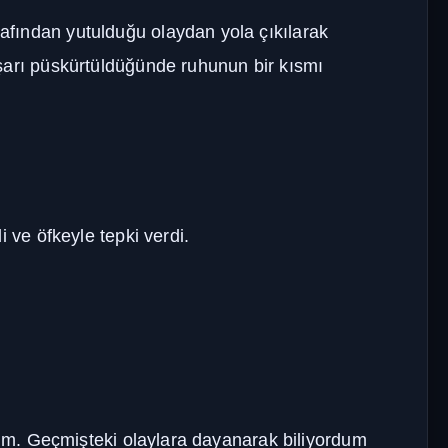
ından yutulduğu olaydan yola çıkılarak
Geniş
Çok Geniş
arı püskürtüldüğünde ruhunun bir kısmı
16px
18px
20px
22px
Manuel Yazı Boyutu
Yazı
A
A
Boyutu
ve öfkeyle tepki verdi.
18px
Sıkı
Standart
Rahat
Çok Rahat
Düz
Manga-TR
im. Geçmişteki olaylara dayanarak biliyordum