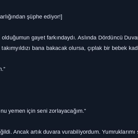
varlığından şüphe ediyor!]
iz olduğumun gayet farkındaydı. Aslında Dördüncü Duvar d
takımyıldızı bana bakacak olursa, çıplak bir bebek kad
m.”
nu yemen için seni zorlayacağım.”
eğildi. Ancak artık duvara vurabiliyordum. Yumruklarımı