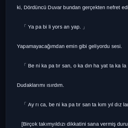
ki, Dördüncü Duvar bundan gerçekten nefret edi
「
Ya pa bi li yors an yap.
」
Yapamayacağımdan emin gibi geliyordu sesi.
「
Be ni ka pa tır san, o ka dın ha yat ta ka l
Dudaklarımı ısırdım.
「
Ay rı ca, be ni ka pa tır san ta kım yıl dız ları
[Birçok takımyıldızı dikkatini sana vermiş dur