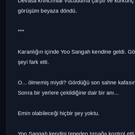
Devasa kıvılcımlar vücuduma çarptı ve korkunç bir
görüşüm beyaza döndü.
***
Karanlığın içinde Yoo Sangah kendine geldi. Göz
şeyi fark etti.
O... ölmemiş miydi? Gördüğü son sahne kafasında
Sonra bir yerlere çekildiğine dair bir anı...
Emin olabileceği hiçbir şey yoktu.
Yoo Sangah kendini tepeden tırnağa kontrol etti. Gö