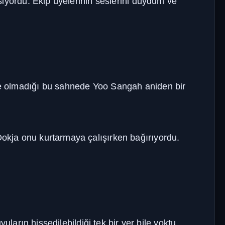
esiyordu. Ekip üyelerinin seslerini duydum ve
bile olmadığı bu sahnede Yoo Sangah aniden bir
Dokja onu kurtarmaya çalışırken bağırıyordu.
yuların hissedilebildiği tek bir yer bile yoktu.