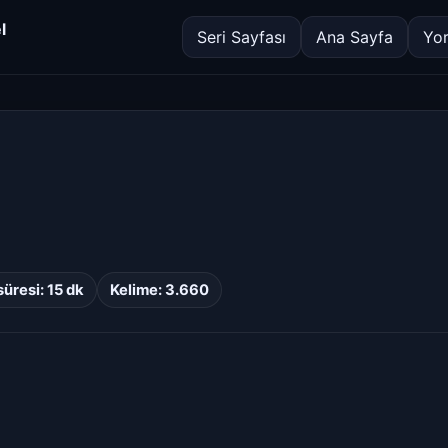
l
Seri Sayfası
Ana Sayfa
Yo
üresi: 15 dk
Kelime: 3.660