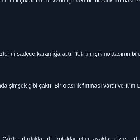
 inilti çıkardım. Duvarın içinden bir olasılık fırtınası 
lerini sadece karanlığa açtı. Tek bir ışık noktasının 
 şimşek gibi çaktı. Bir olasılık fırtınası vardı ve Kim 
zler, dudaklar, dil, kulaklar, eller, ayaklar, dizler... du