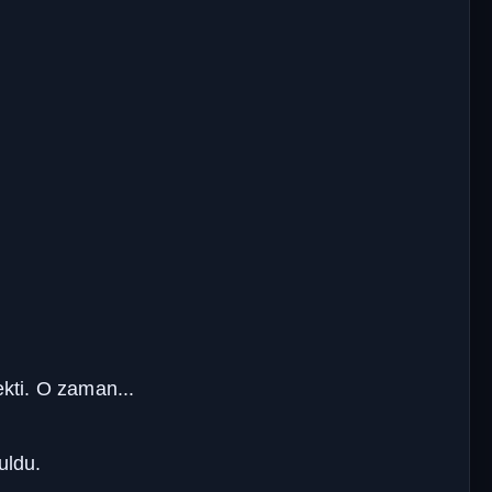
.
kti. O zaman...
uldu.