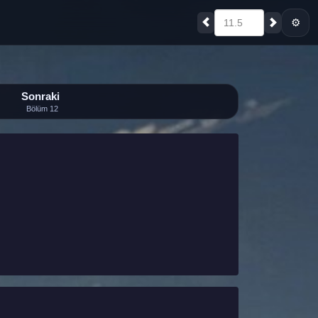
⚙
11.5
Sonraki
Bölüm 12