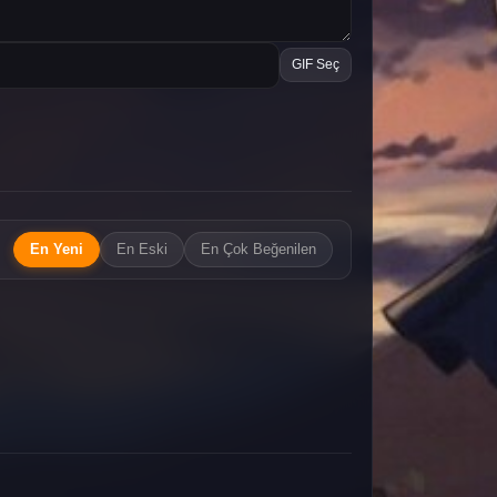
GIF Seç
En Yeni
En Eski
En Çok Beğenilen