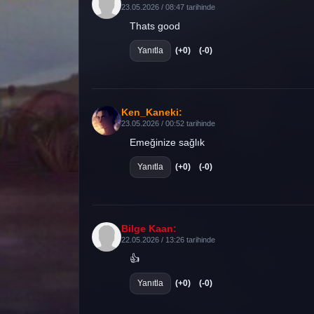
23.05.2026 / 08:47 tarihinde
Thats good
Yanıtla
(+0)
(-0)
Ken_Kaneki:
23.05.2026 / 00:52 tarihinde
Emeğinize sağlık
Yanıtla
(+0)
(-0)
Bilge Kaan:
22.05.2026 / 13:26 tarihinde
👍
Yanıtla
(+0)
(-0)