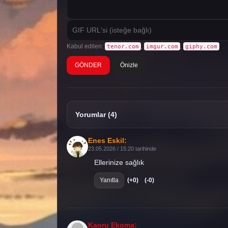
Kabul edilen:
,
,
tenor.com
imgur.com
giphy.com
Önizle
Yorumlar (4)
Enes Eskil:
23.05.2026 / 15:20 tarihinde
Ellerinize sağlık
Yanıtla
(+0)
(-0)
Kaoru Ekoma: