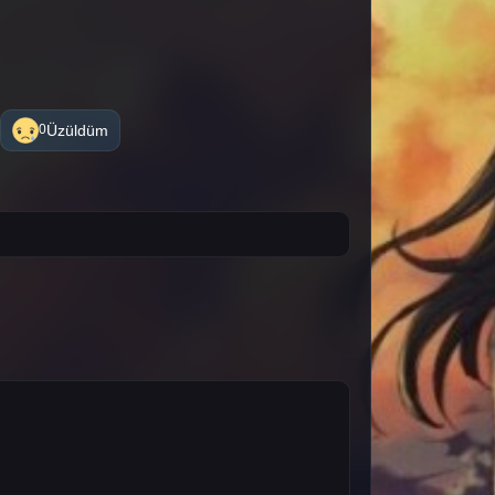
Üzüldüm
0