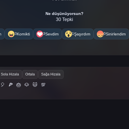
Ne düşünüyorsun?
30 Tepki
m
Komikti
Sevdim
Şaşırdım
Sinirlendim
3
3
1
0
Sola Hizala
Ortala
Sağa Hizala
🎈
🍕
🎂
🐶
🐱
💯