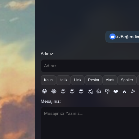
Beğendi
23
Adınız:
Kalın
İtalik
Link
Resim
Alıntı
Spoiler
😀
😂
😊
😍
😎
🤔
👍
👎
❤️
🔥
🎉
Mesajınız: