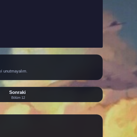
yi unutmayalım.
Sonraki
Bölüm 12