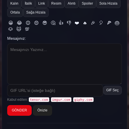
Kalın
İtalik
Link
Resim
Alıntı
Spoiler
Sola Hizala
Ortala
Sağa Hizala
😀
😂
😊
😍
😎
🤔
👍
👎
❤️
🔥
🎉
🎈
🍕
🎂
🐶
🐱
💯
Mesajınız:
GIF Seç
Kabul edilen:
,
,
tenor.com
imgur.com
giphy.com
Önizle