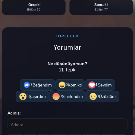
Önceki
Sonraki
Bölüm 75
Bölüm 77
TOPLULUK
Yorumlar
Ne düşünüyorsun?
11 Tepki
Beğendim
Komikti
Sevdim
7
0
1
Şaşırdım
Sinirlendim
Üzüldüm
3
0
0
Adınız: