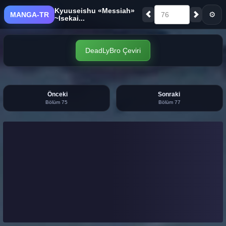
Kyuuseishu «Messiah»
⚙
MANGA-TR
76
~Isekai...
DeadLyBro Çeviri
Önceki
Sonraki
Bölüm 75
Bölüm 77