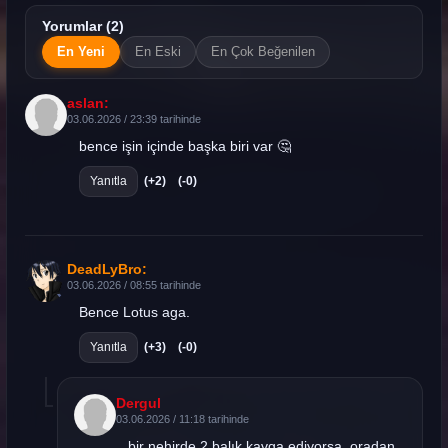
Yorumlar (2)
En Yeni
En Eski
En Çok Beğenilen
aslan:
03.06.2026 / 23:39 tarihinde
bence işin içinde başka biri var 🤔
Yanıtla
(+2)
(-0)
DeadLyBro:
03.06.2026 / 08:55 tarihinde
Bence Lotus aga.
Yanıtla
(+3)
(-0)
Dergul
03.06.2026 / 11:18 tarihinde
bir nehirde 2 balık kavga ediyorsa, oradan