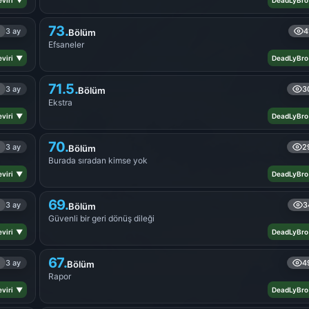
viri ▼
DeadLyBro
73.
3 ay
4
Bölüm
Efsaneler
viri ▼
DeadLyBro
71.5.
3 ay
3
Bölüm
Ekstra
viri ▼
DeadLyBro
70.
3 ay
2
Bölüm
Burada sıradan kimse yok
viri ▼
DeadLyBro
69.
3 ay
3
Bölüm
Güvenli bir geri dönüş dileği
viri ▼
DeadLyBro
67.
3 ay
4
Bölüm
Rapor
viri ▼
DeadLyBro