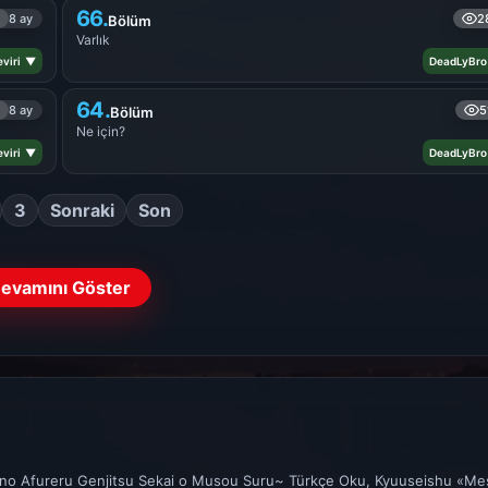
66.
8 ay
2
Bölüm
Varlık
viri ▼
DeadLyBro
64.
8 ay
5
Bölüm
Ne için?
viri ▼
DeadLyBro
3
Sonraki
Son
evamını Göster
o Afureru Genjitsu Sekai o Musou Suru~ Türkçe Oku, Kyuuseishu «Me