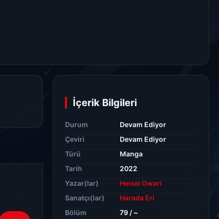
İçerik Bilgileri
Durum
Devam Ediyor
Çeviri
Devam Ediyor
Türü
Manga
Tarih
2022
Yazar(lar)
Heisei Owari
Sanatçı(lar)
Harada Eri
Bölüm
79 / ~