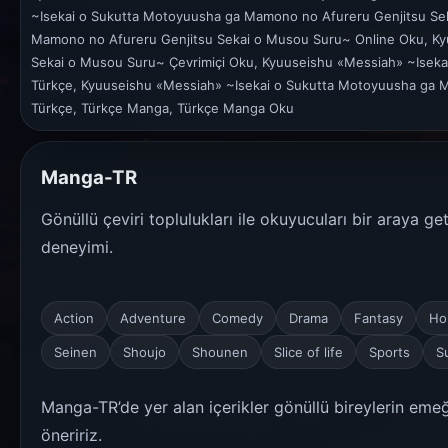
~Isekai o Sukutta Motoyuusha ga Mamono no Afureru Genjitsu Se
Mamono no Afureru Genjitsu Sekai o Musou Suru~ Online Oku, Ky
Sekai o Musou Suru~ Çevrimiçi Oku, Kyuuseishu «Messiah» ~Isek
Türkçe, Kyuuseishu «Messiah» ~Isekai o Sukutta Motoyuusha ga M
Türkçe, Türkçe Manga, Türkçe Manga Oku
Manga-TR
Gönüllü çeviri toplulukları ile okuyucuları bir araya g
deneyimi.
Action
Adventure
Comedy
Drama
Fantasy
Ho
Seinen
Shoujo
Shounen
Slice of life
Sports
S
Manga-TR’de yer alan içerikler gönüllü bireylerin emeği
öneririz.