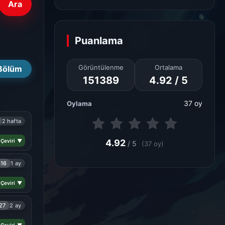
Ara
Puanlama
Görüntülenme
Ortalama
Bölüm
151389
4.92 / 5
37 oy
Oylama
2 hafta
 Çeviri ▼
4.92
/ 5
(37 oy)
316
1 ay
 Çeviri ▼
27
2 ay