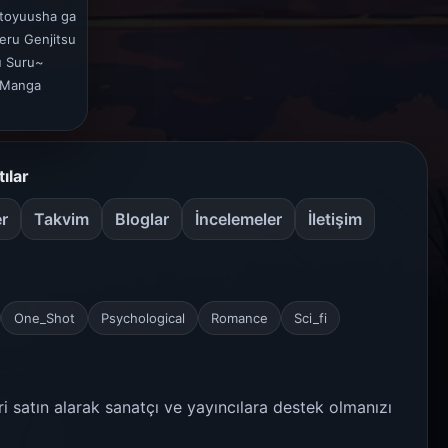
otoyuusha ga
eru Genjitsu
u Suru~
, Manga
tılar
er
Takvim
Bloglar
İncelemeler
İletişim
One_Shot
Psychological
Romance
Sci_fi
ri satın alarak sanatçı ve yayıncılara destek olmanızı