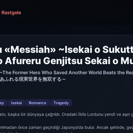
Rastgele
 «Messiah» ~Isekai o Sukut
Afureru Genjitsu Sekai o M
» ~The Former Hero Who Saved Another World Beats t
あふれる現実世界を無双する～
sy
Isekai
Romance
Tragedy
ato, başka bir dünyaya çağrıldı. Oradaki İblis Lordunu yendi ve aşırı 
rılmadan önce zaman geçirdiği Japonya’da bulur. Ancak şehirde, geçit