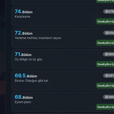
DeadLyBro Çe
74.
278
Bölüm
Karşılaşma
DeadLyBro Çe
72.
315
Bölüm
Yardıma muhtaç insanların sayısı
DeadLyBro Çe
71.
300
Bölüm
Üç bölge ve üç güç
DeadLyBro Çe
69.5.
297
Bölüm
Ekstra: Olduğun gibi kal
DeadLyBro Çe
68.
345
Bölüm
Eylem planı
DeadLyBro Çe