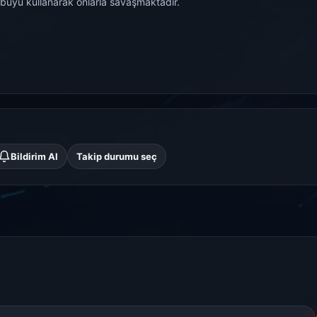
r büyü kullanarak onlarla savaşmaktadır.
Takeru, güçlerini saklamaya ve sakince yaşamaya karar verir ama...
Bildirim Al
Takip durumu seç