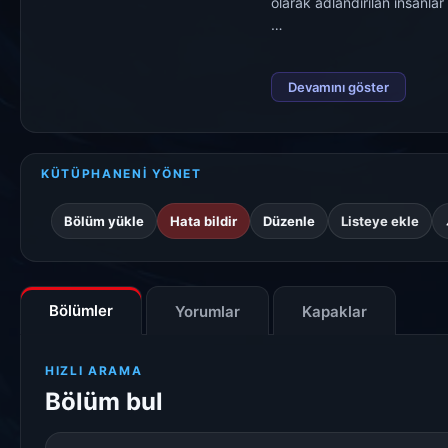
olarak adlandırılan insanla
Başka bir dünyadan dönen 
Devamını göster
KÜTÜPHANENİ YÖNET
Bölüm yükle
Hata bildir
Düzenle
Listeye ekle
Bölümler
Yorumlar
Kapaklar
HIZLI ARAMA
Bölüm bul
Bölüm