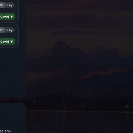
88
8 ay
 Çeviri ▼
12
9 ay
 Çeviri ▼
ssiah»