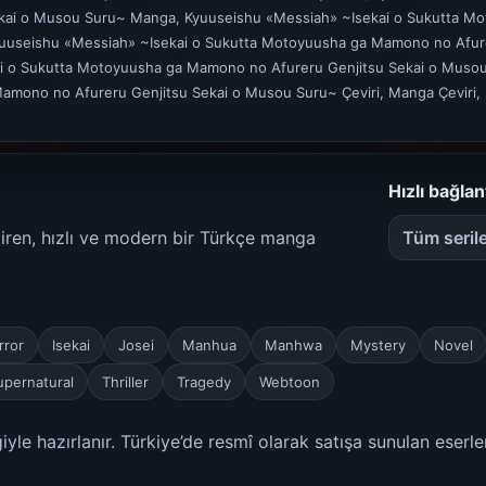
kai o Musou Suru~ Manga, Kyuuseishu «Messiah» ~Isekai o Sukutta M
uuseishu «Messiah» ~Isekai o Sukutta Motoyuusha ga Mamono no Afur
ai o Sukutta Motoyuusha ga Mamono no Afureru Genjitsu Sekai o Muso
amono no Afureru Genjitsu Sekai o Musou Suru~ Çeviri, Manga Çeviri
Hızlı bağlan
etiren, hızlı ve modern bir Türkçe manga
Tüm seril
rror
Isekai
Josei
Manhua
Manhwa
Mystery
Novel
upernatural
Thriller
Tragedy
Webtoon
yle hazırlanır. Türkiye’de resmî olarak satışa sunulan eserle