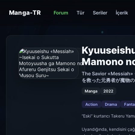
Manga-TR
Forum
Tür
Seriler
İçerik
Kyuuseishu
Mamono no 
The Savior «Messiah
を救った元勇者が魔物の
Manga
2022
Action
Drama
Fanta
“Eski“ kurtarıcı Takeru Yam
Uyandığında, kendisini çağ