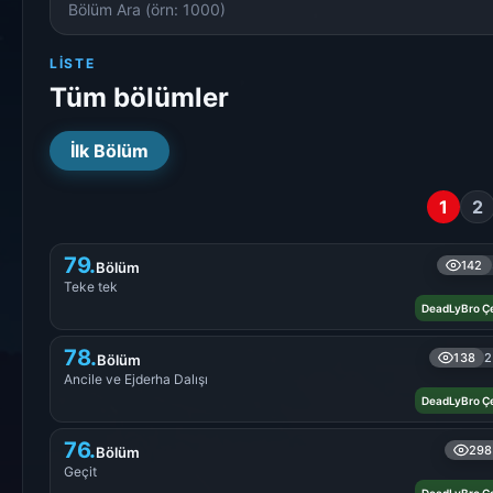
Numarası
LISTE
Tüm bölümler
İlk Bölüm
1
2
79.
142
Bölüm
Teke tek
DeadLyBro Çe
78.
138
2
Bölüm
Ancile ve Ejderha Dalışı
DeadLyBro Çe
76.
298
Bölüm
Geçit