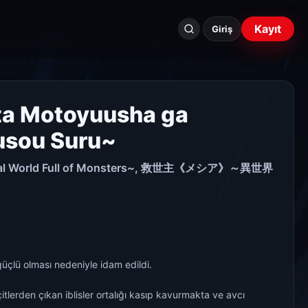
Seri
Kayıt
ara...
Giriş
ta Motoyuusha ga
usou Suru~
he Real World Full of Monsters~, 救世主《メシア》～異世界
güçlü olması nedeniyle idam edildi.
lerden çıkan iblisler ortalığı kasıp kavurmakta ve avcı