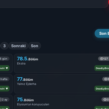
Son 
3
Sonraki
Son
78.5.
5 gün
127
Bölüm
Ekstra
viri ▼
DeadLyBro
77.
 hafta
Bölüm
Yalnız Ejderha
viri ▼
DeadLyBro
75.
2 ay
3
Bölüm
Elysium’un koruyucuları