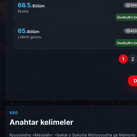
66.5.
394
Bölüm
Ekstra
DeadLyBro Çe
65.
433
Bölüm
Liderin gururu
DeadLyBro Çe
1
2
D
SEO
Anahtar kelimeler
Kyuuseishu «Messiah» ~Isekai o Sukutta Motoyuusha ga Mamono n