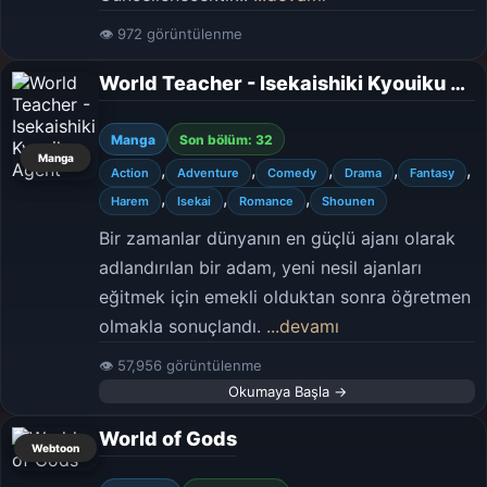
👁 972 görüntülenme
World Teacher - Isekaishiki Kyouiku Agent
Manga
Son bölüm: 32
Manga
,
,
,
,
,
Action
Adventure
Comedy
Drama
Fantasy
,
,
,
Harem
Isekai
Romance
Shounen
Bir zamanlar dünyanın en güçlü ajanı olarak
adlandırılan bir adam, yeni nesil ajanları
eğitmek için emekli olduktan sonra öğretmen
olmakla sonuçlandı.
...devamı
👁 57,956 görüntülenme
Okumaya Başla →
World of Gods
Webtoon