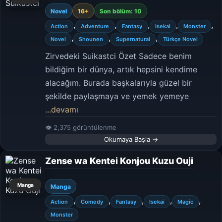
Novel
16+
Son bölüm: 10
,
,
,
,
,
Action
Adventure
Fantasy
Isekai
Monster
,
,
,
Novel
Shounen
Supernatural
Türkçe Novel
Zirvedeki Suikastci Özet Sadece benim
bildiğim bir dünya, artık hepsini kendime
alacağım. Burada başkalarıyla güzel bir
şekilde paylaşmaya ve yemek yemeye
...devamı
👁 2,375 görüntülenme
Okumaya Başla →
Zense wa Kentei Konjou Kuzu Ouji
Manga
Manga
,
,
,
,
,
Action
Comedy
Fantasy
Isekai
Magic
Monster