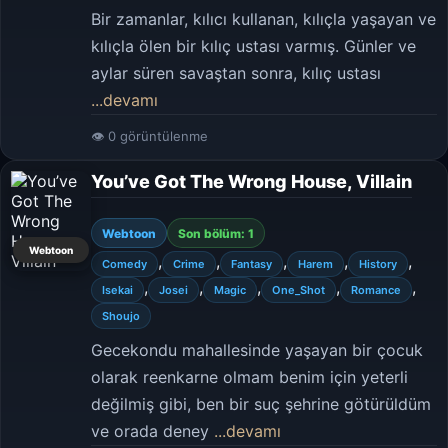
Bir zamanlar, kılıcı kullanan, kılıçla yaşayan ve
kılıçla ölen bir kılıç ustası varmış. Günler ve
aylar süren savaştan sonra, kılıç ustası
...devamı
👁 0 görüntülenme
You’ve Got The Wrong House, Villain
Webtoon
Son bölüm: 1
Webtoon
,
,
,
,
,
Comedy
Crime
Fantasy
Harem
History
,
,
,
,
,
Isekai
Josei
Magic
One_Shot
Romance
Shoujo
Gecekondu mahallesinde yaşayan bir çocuk
olarak reenkarne olmam benim için yeterli
değilmiş gibi, ben bir suç şehrine götürüldüm
ve orada deney
...devamı