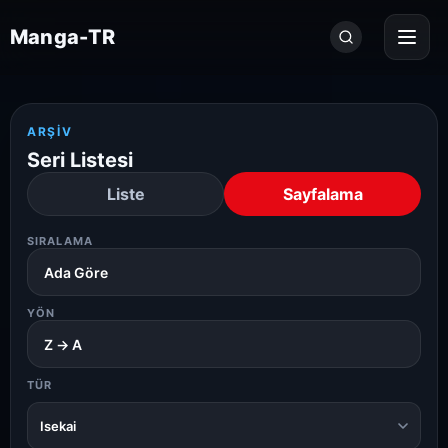
Seri
Manga-TR
ara...
ARŞIV
Seri Listesi
Liste
Sayfalama
SIRALAMA
YÖN
TÜR
Isekai