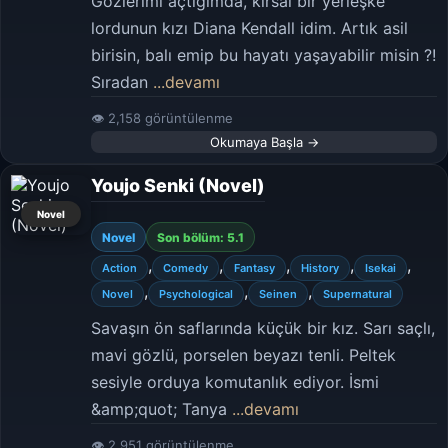
Gözlerimi açtığımda, kırsal bir yerleşke
lordunun kızı Diana Kendall idim. Artık asil
birisin, balı emip bu hayatı yaşayabilir misin ?!
Sıradan
...devamı
👁 2,158 görüntülenme
Okumaya Başla →
Youjo Senki (Novel)
Novel
Novel
Son bölüm: 5.1
,
,
,
,
,
Action
Comedy
Fantasy
History
Isekai
,
,
,
Novel
Psychological
Seinen
Supernatural
Savaşın ön saflarında küçük bir kız. Sarı saçlı,
mavi gözlü, porselen beyazı tenli. Peltek
sesiyle orduya komutanlık ediyor. İsmi
&amp;quot; Tanya
...devamı
👁 2,951 görüntülenme