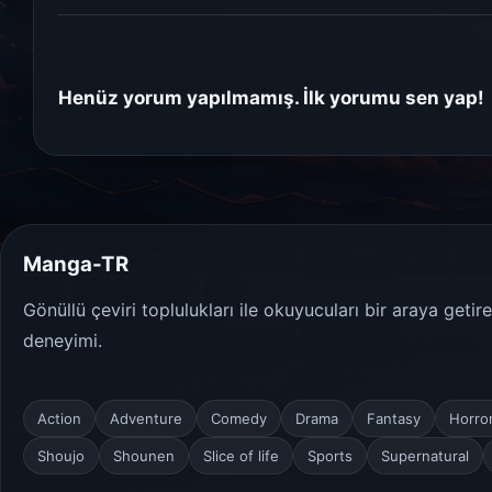
Henüz yorum yapılmamış. İlk yorumu sen yap!
Manga-TR
Gönüllü çeviri toplulukları ile okuyucuları bir araya geti
deneyimi.
Action
Adventure
Comedy
Drama
Fantasy
Horro
Shoujo
Shounen
Slice of life
Sports
Supernatural