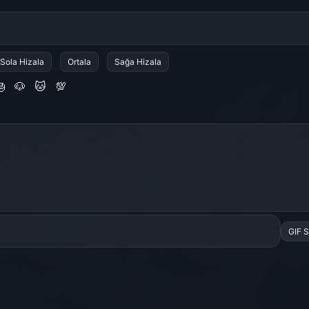
Sola Hizala
Ortala
Sağa Hizala

🐶
🐱
💯
GIF 