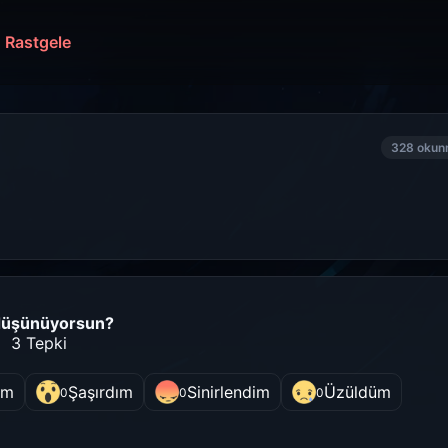
Rastgele
328 oku
düşünüyorsun?
3 Tepki
im
Şaşırdım
Sinirlendim
Üzüldüm
0
0
0