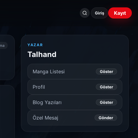
Seri
Kayıt
ara...
Giriş
YAZAR
nma
Talhand
Manga Listesi
Göster
Profil
Göster
Blog Yazıları
Göster
Özel Mesaj
Gönder