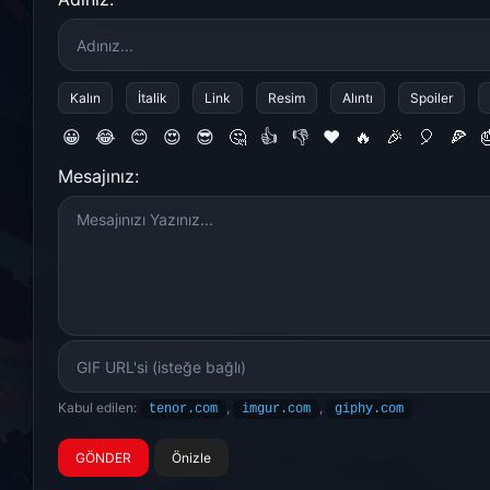
Kalın
İtalik
Link
Resim
Alıntı
Spoiler
😀
😂
😊
😍
😎
🤔
👍
👎
❤️
🔥
🎉
🎈
🍕

Mesajınız:
Kabul edilen:
,
,
tenor.com
imgur.com
giphy.com
Önizle