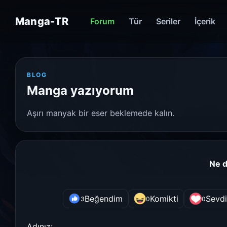
Manga-TR
Forum
Tür
Seriler
İçerik
BLOG
Manga yazıyorum
Aşırı manyak bir eser beklemede kalın.
Ne 
Beğendim
Komikti
Sevd
3
0
0
Adınız: