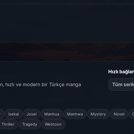
Hızlı bağlan
ren, hızlı ve modern bir Türkçe manga
Tüm seril
r
Isekai
Josei
Manhua
Manhwa
Mystery
Novel
Thriller
Tragedy
Webtoon