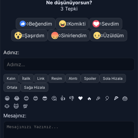
Ne düşünüyorsun?
3 Tepki
Beğendim
Komikti
Sevdim
0
2
1
Şaşırdım
Sinirlendim
Üzüldüm
0
0
0
Adınız:
Kalın
İtalik
Link
Resim
Alıntı
Spoiler
Sola Hizala
Ortala
Sağa Hizala
😀
😂
😊
😍
😎
🤔
👍
👎
❤️
🔥
🎉
🎈
🍕
🎂
🐶
🐱
💯
Mesajınız: