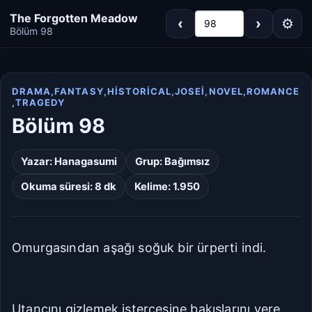
The Forgotten Meadow
‹
›
⚙
98
Bölüm 98
DRAMA,FANTASY,HISTORICAL,JOSEI,NOVEL,ROMANCE
,TRAGEDY
Koyu
Gri
Bölüm 98
Sepya
Açık
Yazar:
Hanagasumi
Grup:
Bağımsız
Okuma süresi: 8 dk
Kelime: 1.950
Varsayılan
Beyaz
Açık Gri
Krem/Sepya
Siyah
Omurgasından aşağı soğuk bir ürperti indi.
Dar
Standart
Utancını gizlemek istercesine bakışlarını yere