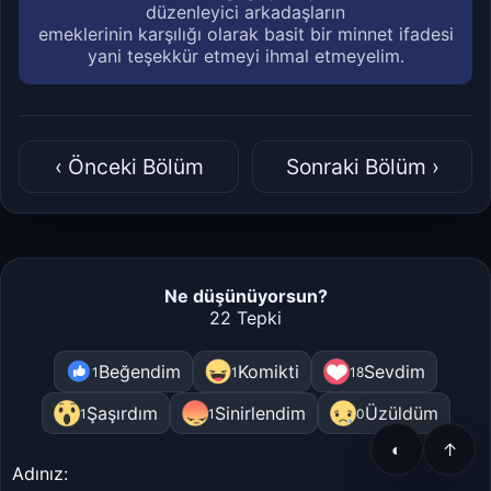
düzenleyici arkadaşların
emeklerinin karşılığı olarak basit bir minnet ifadesi
yani teşekkür etmeyi ihmal etmeyelim.
‹ Önceki Bölüm
Sonraki Bölüm ›
Ne düşünüyorsun?
22 Tepki
Beğendim
Komikti
Sevdim
1
1
18
Şaşırdım
Sinirlendim
Üzüldüm
1
1
0
◐
↑
Adınız: