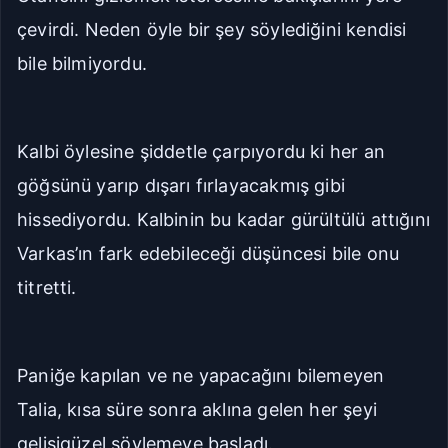
Geniş
Çok Geniş
çevirdi. Neden öyle bir şey söylediğini kendisi
bile bilmiyordu.
16px
18px
20px
22px
Kalbi öylesine şiddetle çarpıyordu ki her an
Manuel Yazı Boyutu
göğsünü yarıp dışarı fırlayacakmış gibi
Yazı
A
A
Boyutu
hissediyordu. Kalbinin bu kadar gürültülü attığını
18px
Varkas’ın fark edebileceği düşüncesi bile onu
titretti.
Sıkı
Standart
Rahat
Çok Rahat
Paniğe kapılan ve ne yapacağını bilemeyen
Talia, kısa süre sonra aklına gelen her şeyi
Düz
Manga-TR
gelişigüzel söylemeye başladı.