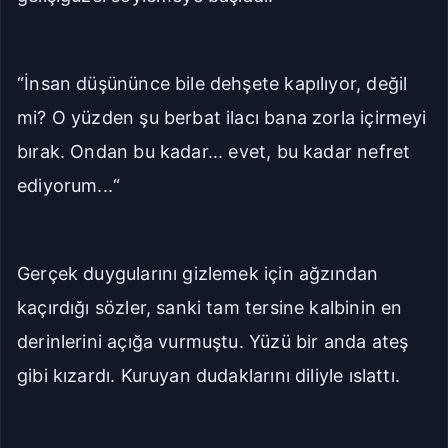
Seriye Git
Ana Sayfa
“İnsan düşününce bile dehşete kapılıyor, değil
Yorumlar
mi? O yüzden şu berbat ilacı bana zorla içirmeyi
Bölüme Zıpla
bırak. Ondan bu kadar... evet, bu kadar nefret
ediyorum...“
Git
Kapat
İlk Bölüm
Son Bölüm
Gerçek duygularını gizlemek için ağzından
kaçırdığı sözler, sanki tam tersine kalbinin en
derinlerini açığa vurmuştu. Yüzü bir anda ateş
gibi kızardı. Kuruyan dudaklarını diliyle ıslattı.